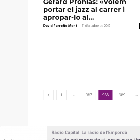
Gerard Prohias: «Volem
portar el jazz al carrer i
apropar-lo al...
David Parreño Mont
-
11 d'octubre de 2017
...
...
1
987
988
989
Ràdio Capital. La ràdio de l'Empordà