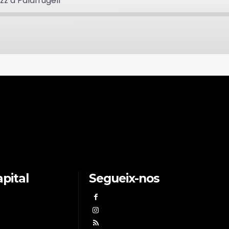
zz a Palafrugell
pital
Segueix-nos