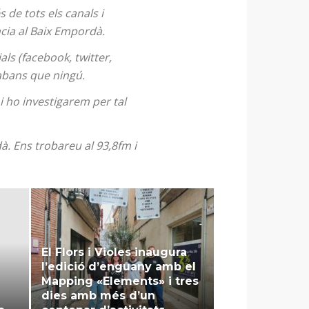
 de tots els canals i
ncia al Baix Empordà.
als (facebook, twitter,
 abans que ningú.
i ho investigarem per tal
à. Ens trobareu al 93,8fm i
El Flors i Violes inaugura
l’edició d’enguany amb el
Mapping «Elements» i tres
dies amb més d’un