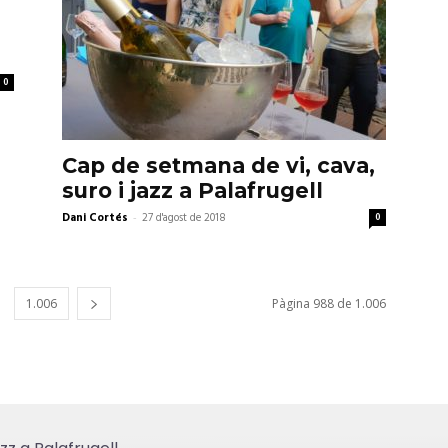
0
Cap de setmana de vi, cava,
suro i jazz a Palafrugell
Dani Cortés
-
27 d'agost de 2018
0
1.006
Pàgina 988 de 1.006