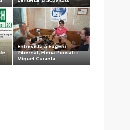
a
centenar d’activitats
Entrevista a Eugeni
 de
Pibernat, Elena Ponsatí i
Miquel Curanta