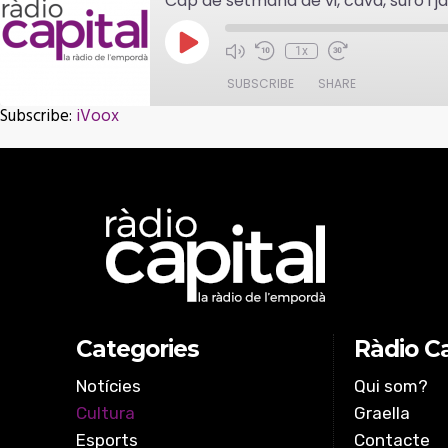
Cap de setmana de vi, cava, suro i ja
Play
1x
Episode
SUBSCRIBE
SHARE
Subscribe:
iVoox
SHARE
iVoox
RSS FEED
LINK
EMBED
Categories
Ràdio Ca
Notícies
Qui som?
Cultura
Graella
Esports
Contacte