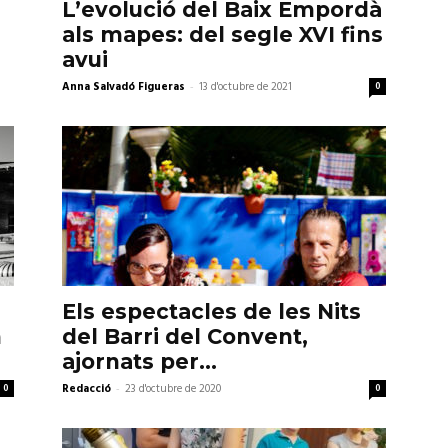
L’evolució del Baix Empordà
als mapes: del segle XVI fins
avui
Anna Salvadó Figueras
-
13 d'octubre de 2021
0
Els espectacles de les Nits
n
del Barri del Convent,
ajornats per...
0
Redacció
-
23 d'octubre de 2020
0