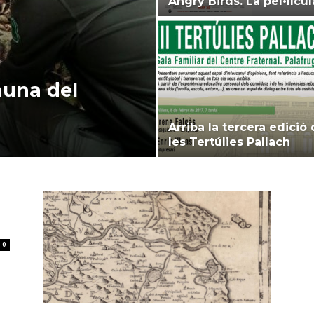
Angry Birds. La pel•lícul
auna del
Arriba la tercera edició
les Tertúlies Pallach
0