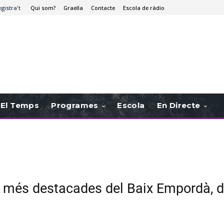
egistra't
Qui som?
Graella
Contacte
Escola de ràdio
El Temps
Programes
Escola
En Directe
a més destacades del Baix Empordà, d