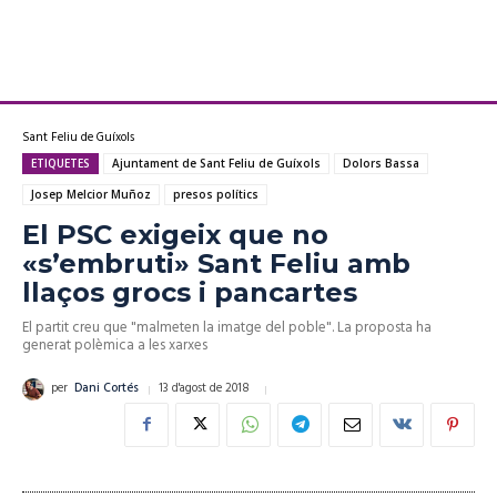
Sant Feliu de Guíxols
ETIQUETES
Ajuntament de Sant Feliu de Guíxols
Dolors Bassa
Josep Melcior Muñoz
presos polítics
El PSC exigeix que no
«s’embruti» Sant Feliu amb
llaços grocs i pancartes
El partit creu que "malmeten la imatge del poble". La proposta ha
generat polèmica a les xarxes
13 d'agost de 2018
per
Dani Cortés