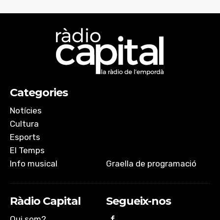
SHARE
iVoox
RSS FEED
LINK
EMBED
Categories
Notícies
Cultura
Esports
El Temps
Info musical
Graella de programació
Ràdio Capital
Segueix-nos
Qui som?