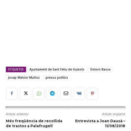
ETIQUETES
Ajuntament de Sant Feliu de Guíxols
Dolors Bassa
Josep Melcior Muñoz
presos polítics
Article anterior
Article següent
Més freqüència de recollida
Entrevista a Joan Dausà –
de trastos a Palafrugell
11/08/2018