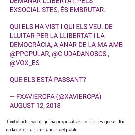
DEMANAR LLIBERTAT, PELS
d
EXSOCIALISTES, ÉS EMBRUTAR.
'
à
QUI ELS HA VIST I QUI ELS VEU. DE
u
LLUITAR PER LA LLIBERTAT I LA
d
DEMOCRÀCIA, A ANAR DE LA MA AMB
i
@PPOPULAR
,
@CIUDADANOSCS
,
o
@VOX_ES
QUE ELS ESTÀ PASSANT?
— FXAVIERCPA (@XAVIERCPA)
AUGUST 12, 2018
També hi ha hagut qui ha proposat als socialistes que es fixi
en la neteja d’altres punts del poble.