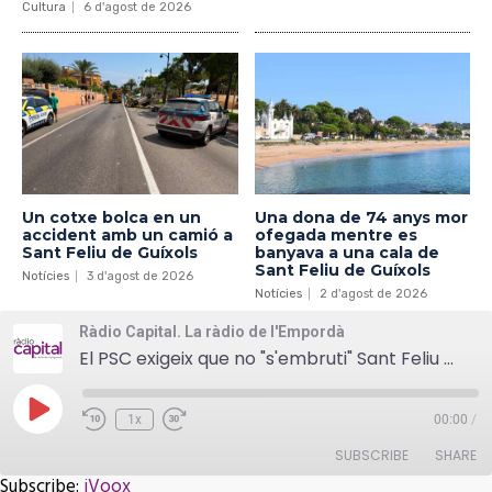
Cultura
6 d'agost de 2026
Un cotxe bolca en un
Una dona de 74 anys mor
accident amb un camió a
ofegada mentre es
Sant Feliu de Guíxols
banyava a una cala de
Sant Feliu de Guíxols
Notícies
3 d'agost de 2026
Notícies
2 d'agost de 2026
Ràdio Capital. La ràdio de l'Empordà
El PSC exigeix que no "s'embruti" Sant Feliu amb llaços grocs i pancartes
Play
1x
00:00
/
Episode
SUBSCRIBE
SHARE
Subscribe:
iVoox