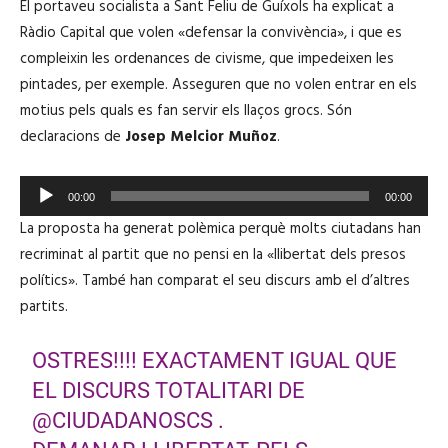
El portaveu socialista a Sant Feliu de Guíxols ha explicat a
Ràdio Capital que volen «defensar la convivència», i que es
compleixin les ordenances de civisme, que impedeixen les
pintades, per exemple. Asseguren que no volen entrar en els
motius pels quals es fan servir els llaços grocs. Són
declaracions de
Josep Melcior Muñoz
.
R
00:00
00:00
e
La proposta ha generat polèmica perquè molts ciutadans han
p
recriminat al partit que no pensi en la «llibertat dels presos
r
polítics». També han comparat el seu discurs amb el d’altres
o
partits.
d
u
OSTRES!!!! EXACTAMENT IGUAL QUE
c
EL DISCURS TOTALITARI DE
t
@CIUDADANOSCS
.
o
r