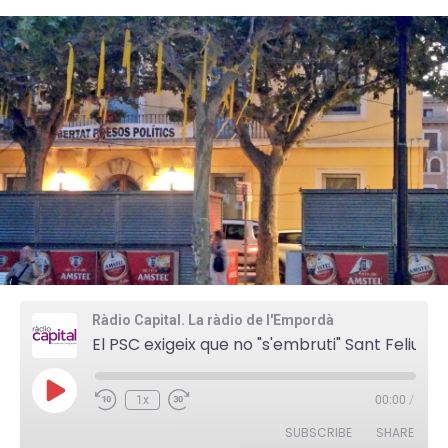
Ràdio Capital. La ràdio de l'Empordà
El PSC exigeix que no "s'embruti" Sant Feliu amb llaços grocs i pancartes
P
1x
00:00
/
l
a
SUBSCRIBE
SHARE
y