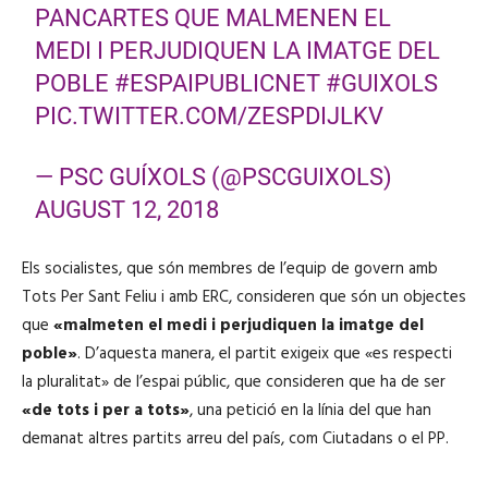
PANCARTES QUE MALMENEN EL
MEDI I PERJUDIQUEN LA IMATGE DEL
POBLE
#ESPAIPUBLICNET
#GUIXOLS
PIC.TWITTER.COM/ZESPDIJLKV
— PSC GUÍXOLS (@PSCGUIXOLS)
AUGUST 12, 2018
Els socialistes, que són membres de l’equip de govern amb
Tots Per Sant Feliu i amb ERC, consideren que són un objectes
que
«malmeten el medi i perjudiquen la imatge del
poble»
. D’aquesta manera, el partit exigeix que «es respecti
la pluralitat» de l’espai públic, que consideren que ha de ser
«de tots i per a tots»
, una petició en la línia del que han
demanat altres partits arreu del país, com Ciutadans o el PP.