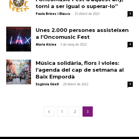
torni a ser igual o superar-lo”
Paula Brines i Blasco
-
25 d'abril de 2023
0
Unes 2.000 persones assisteixen
a l’Oncomusic Fest
Maria Alsina
-
3 de maig de 2022
0
Música solidària, flors i violes:
l’agenda del cap de setmana al
Baix Empordà
Eugènia Güell
-
29 d'abril de 2022
0
1
2
3