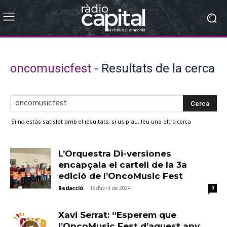
oncomusicfest
-
Resultats de la cerca
Si no estàs satisfet amb el resultats, si us plau, feu una altra cerca
L’Orquestra Di-versiones
encapçala el cartell de la 3a
edició de l’OncoMusic Fest
Redacció
-
15 d'abril de 2024
0
Xavi Serrat: “Esperem que
l’OncoMusic Fest d’aquest any,