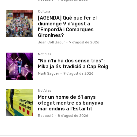
Cultura
[AGENDA] Què puc fer el
diumenge 9 d’agost a
l’Empordà i Comarques
Gironines?
Joan Coll Bagur
-
9 d'agost de 2026
Notícies
“No n’hi ha dos sense tres”:
Mika ja és tradició a Cap Roig
Martí Saguer
-
9 d'agost de 2026
Notícies
Mor un home de 61 anys
ofegat mentre es banyava
mar endins a l’Estartit
Redacció
-
8 d'agost de 2026