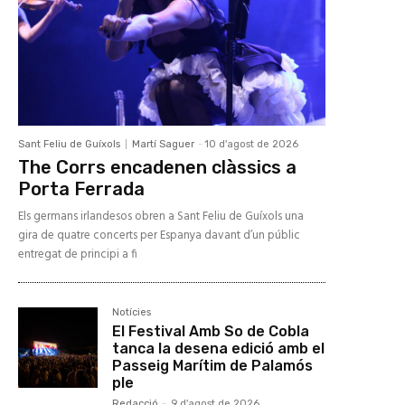
Sant Feliu de Guíxols
Martí Saguer
-
10 d'agost de 2026
The Corrs encadenen clàssics a
Porta Ferrada
Els germans irlandesos obren a Sant Feliu de Guíxols una
gira de quatre concerts per Espanya davant d’un públic
entregat de principi a fi
Notícies
El Festival Amb So de Cobla
tanca la desena edició amb el
Passeig Marítim de Palamós
ple
Redacció
-
9 d'agost de 2026