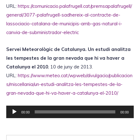
URL:
https://comunicacio.palafrugell.cat/premsapalafrugell/
general/3077-palafrugell-sadhereix-al-contracte-de-
lassociacio-catalana-de-municipis-amb-gas-natural-i-
canvia-de-subministrador-electric
Servei Meteorològic de Catalunya.
Un estudi analitza
les tempestes de la gran nevada que hi va haver a
Catalunya el 2010
, 10 de juny de 2013.
URL:
https://www.meteo.cat/wpweb/divulgacio/publicacion
s/miscellania/un-estudi-analitza-les-tempestes-de-la-
gran-nevada-que-hi-va-haver-a-catalunya-el-2010/
R
00:00
00:00
e
p
r