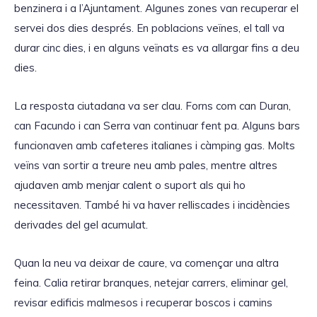
benzinera i a l’Ajuntament. Algunes zones van recuperar el
servei dos dies després. En poblacions veïnes, el tall va
durar cinc dies, i en alguns veïnats es va allargar fins a deu
dies.
La resposta ciutadana va ser clau. Forns com can Duran,
can Facundo i can Serra van continuar fent pa. Alguns bars
funcionaven amb cafeteres italianes i càmping gas. Molts
veïns van sortir a treure neu amb pales, mentre altres
ajudaven amb menjar calent o suport als qui ho
necessitaven. També hi va haver relliscades i incidències
derivades del gel acumulat.
Quan la neu va deixar de caure, va començar una altra
feina. Calia retirar branques, netejar carrers, eliminar gel,
revisar edificis malmesos i recuperar boscos i camins