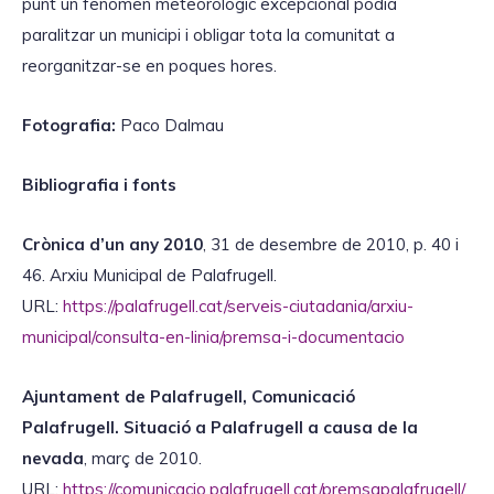
punt un fenomen meteorològic excepcional podia
paralitzar un municipi i obligar tota la comunitat a
reorganitzar-se en poques hores.
Fotografia:
Paco Dalmau
Bibliografia i fonts
Crònica d’un any 2010
, 31 de desembre de 2010, p. 40 i
46. Arxiu Municipal de Palafrugell.
URL:
https://palafrugell.cat/serveis-ciutadania/arxiu-
municipal/consulta-en-linia/premsa-i-documentacio
Ajuntament de Palafrugell, Comunicació
Palafrugell.
Situació a Palafrugell a causa de la
nevada
, març de 2010.
URL:
https://comunicacio.palafrugell.cat/premsapalafrugell/