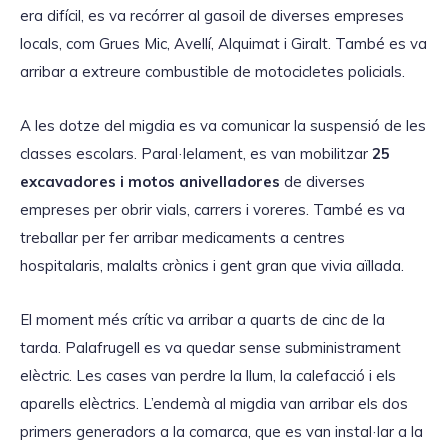
era difícil, es va recórrer al gasoil de diverses empreses
locals, com Grues Mic, Avellí, Alquimat i Giralt. També es va
arribar a extreure combustible de motocicletes policials.
A les dotze del migdia es va comunicar la suspensió de les
classes escolars. Paral·lelament, es van mobilitzar
25
excavadores i motos anivelladores
de diverses
empreses per obrir vials, carrers i voreres. També es va
treballar per fer arribar medicaments a centres
hospitalaris, malalts crònics i gent gran que vivia aïllada.
El moment més crític va arribar a quarts de cinc de la
tarda. Palafrugell es va quedar sense subministrament
elèctric. Les cases van perdre la llum, la calefacció i els
aparells elèctrics. L’endemà al migdia van arribar els dos
primers generadors a la comarca, que es van instal·lar a la