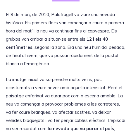
El 8 de març de 2010, Palafrugell va viure una nevada
històrica. Els primers flocs van començar a caure a primera
hora del matí i la neu va continuar fins al capvespre. Els
gruixos van arribar a situar-se entre els
12 i els 40
centímetres
, segons la zona. Era una neu humida, pesada,
de final d’hivern, que va passar ràpidament de la postal
blanca a l’emergència.
La imatge inicial va sorprendre molts veïns, poc
acostumats a veure nevar amb aquella intensitat. Però el
paisatge enfarinat va durar poc com a escena amable. La
neu va començar a provocar problemes a les carreteres,
va fer caure branques, va afectar sostres, va deixar
vehicles bloquejats i va fer penjar cables elèctrics. L’episodi
va ser recordat com
la nevada que va parar el país
,