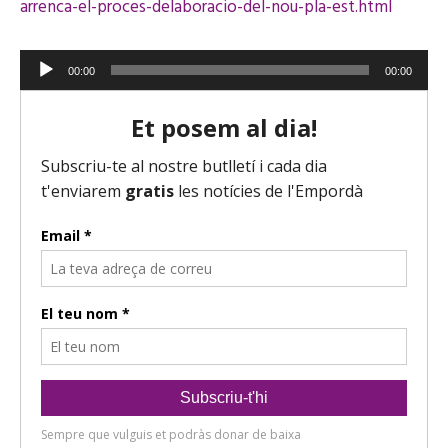
arrenca-el-proces-delaboracio-del-nou-pla-est.html
R
00:00
00:00
e
p
r
o
d
u
c
t
o
r
d
'
à