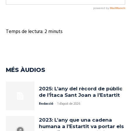
u
d
i
o
Temps de lectura:
2
minuts
MÉS ÀUDIOS
2025: L’any del rècord de públic
de l’Ítaca Sant Joan a l’Estartit
Redacció
-
1 d'agost de 2026
2023: L’any que una cadena
humana a l’Estartit va portar els