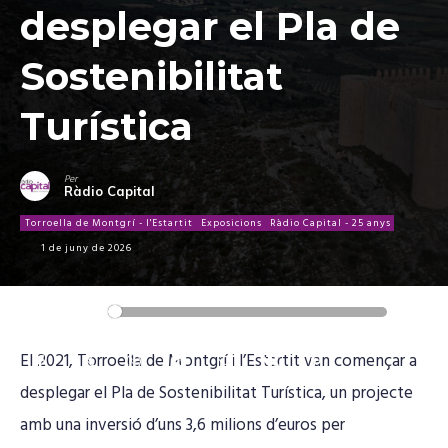
desplegar el Pla de
Sostenibilitat
Turística
Per
Ràdio Capital
Torroella de Montgrí - l'Estartit
Exposicions
Ràdio Capital - 25 anys
1 de juny de 2026
Reproductor
00:00
00:00
d'àudio
El 2021, Torroella de Montgrí i l’Estartit van començar a
desplegar el Pla de Sostenibilitat Turística, un projecte
amb una inversió d’uns 3,6 milions d’euros per