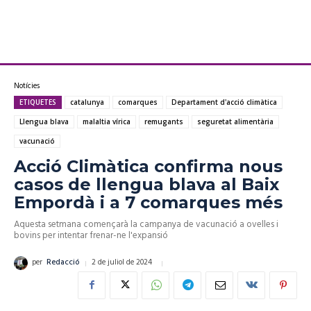
Notícies
ETIQUETES
catalunya
comarques
Departament d'acció climàtica
Llengua blava
malaltia vírica
remugants
seguretat alimentària
vacunació
Acció Climàtica confirma nous
casos de llengua blava al Baix
Empordà i a 7 comarques més
Aquesta setmana començarà la campanya de vacunació a ovelles i
bovins per intentar frenar-ne l'expansió
2 de juliol de 2024
per
Redacció