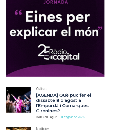
Cultura
[AGENDA] Què puc fer el
dissabte 8 d’agost a
l’Empordà i Comarques
Gironines?
Joan Coll Bagur
-
8 d'agost de 2026
Notícies