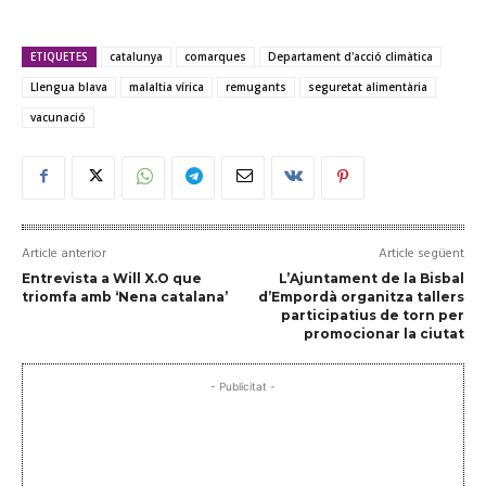
ETIQUETES
catalunya
comarques
Departament d'acció climàtica
Llengua blava
malaltia vírica
remugants
seguretat alimentària
vacunació
Article anterior
Article següent
Entrevista a Will X.O que
L’Ajuntament de la Bisbal
triomfa amb ‘Nena catalana’
d’Empordà organitza tallers
participatius de torn per
promocionar la ciutat
- Publicitat -