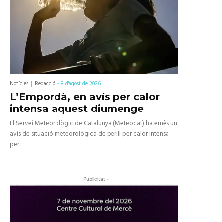
Notícies
Redacció
-
8 d'agost de 2026
L’Empordà, en avís per calor
intensa aquest diumenge
El Servei Meteorològic de Catalunya (Meteocat) ha emès un
avís de situació meteorològica de perill per calor intensa
per...
- Publicitat -