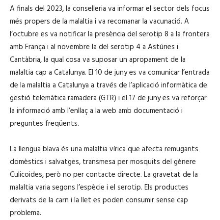
A finals del 2023, la conselleria va informar el sector dels focus
més propers de la malaltia i va recomanar la vacunació. A
l’octubre es va notificar la presència del serotip 8 a la frontera
amb França i al novembre la del serotip 4 a Astúries i
Cantàbria, la qual cosa va suposar un apropament de la
malaltia cap a Catalunya. El 10 de juny es va comunicar l’entrada
de la malaltia a Catalunya a través de l’aplicació informàtica de
gestió telemàtica ramadera (GTR) i el 17 de juny es va reforçar
la informació amb l’enllaç a la web amb documentació i
preguntes freqüents.
La llengua blava és una malaltia vírica que afecta remugants
domèstics i salvatges, transmesa per mosquits del gènere
Culicoides, però no per contacte directe. La gravetat de la
malaltia varia segons l’espècie i el serotip. Els productes
derivats de la carn i la llet es poden consumir sense cap
problema.