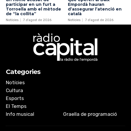
participar en un furt a
Empordà hauran
Torroella amb el mètode
d’assegurar l’atenció en
de “la collita”
català
Notícies
7 d'agost de 2026
Notícies
7 d'agost de 2026
Categories
Notícies
Cultura
Esports
El Temps
Info musical
Graella de programació