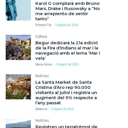
Karol G comptarà amb Bruno
Mars, Drake i Rusowsky a “No
me arrepiento de sentir
tanto”
Primera Fila
-
5 d'agost de 2026
Cultura
Begur dedicarà la 21a edició
de la Fira d’Indians al mar i la
navegació amb el lema ‘Mar i
vela’
Maria Alsina
-
5 d'agost de 2026
Notícies
La Santa Market de Santa
Cristina d’Aro rep 90.000
visitants al juliol i registra un
augment del 9% respecte a
l’any passat
Redacció
-
5 d'agost de 2026
Notícies
Registren un terratrèmol de