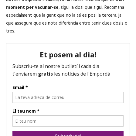
p
i
moment per vacunar-se
, sigui la dosi que sigui. Recomana
r
o
especialment que la gent que no la té es posi la tercera, ja
o
que assegura que es nota diferència entre tenir dues dosis o
d
tres.
u
c
t
o
r
d
'
à
u
d
i
o