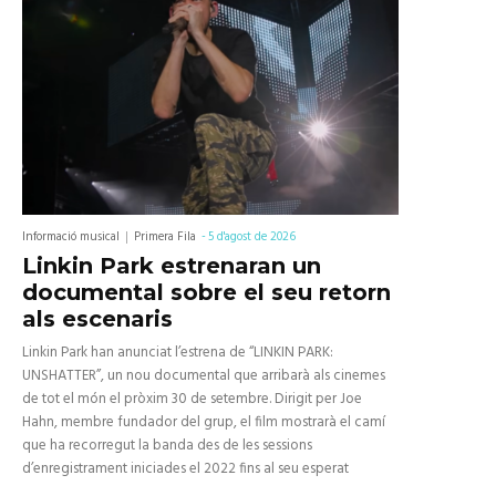
Informació musical
Primera Fila
-
5 d'agost de 2026
Linkin Park estrenaran un
documental sobre el seu retorn
als escenaris
Linkin Park han anunciat l’estrena de “LINKIN PARK:
UNSHATTER”, un nou documental que arribarà als cinemes
de tot el món el pròxim 30 de setembre. Dirigit per Joe
Hahn, membre fundador del grup, el film mostrarà el camí
que ha recorregut la banda des de les sessions
d’enregistrament iniciades el 2022 fins al seu esperat