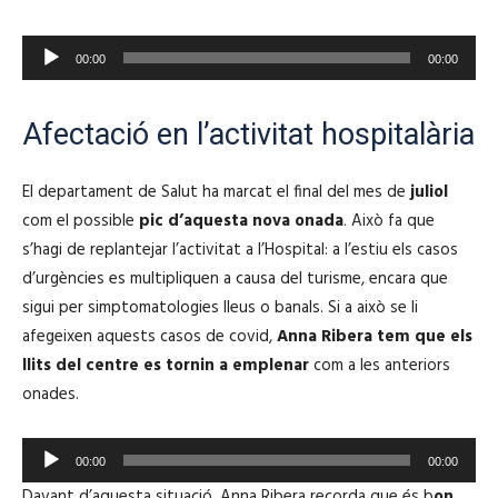
u
c
R
t
00:00
00:00
e
o
p
r
Afectació en l’activitat hospitalària
r
d
o
'
El departament de Salut ha marcat el final del mes de
juliol
d
à
com el possible
pic d’aquesta nova onada
. Això fa que
u
u
s’hagi de replantejar l’activitat a l’Hospital: a l’estiu els casos
c
d
d’urgències
es multipliquen a causa del turisme, encara que
t
i
sigui per simptomatologies lleus o banals.
Si a això se li
o
o
afegeixen aquests casos de covid,
Anna Ribera tem que els
r
llits del centre es tornin a emplenar
com a les anteriors
d
onades.
'
à
R
u
00:00
00:00
e
d
Davant d’aquesta situació, Anna Ribera recorda que és b
on