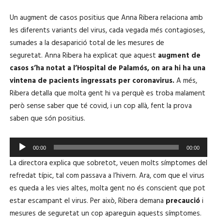
Un augment de casos positius que Anna Ribera relaciona amb
les diferents variants del virus, cada vegada més contagioses,
sumades a la desaparició total de les mesures de
seguretat.
Anna Ribera ha explicat que aquest
augment de
casos s’ha notat a l’Hospital de Palamós, on ara hi ha una
vintena de pacients ingressats per coronavirus.
A més,
Ribera detalla que molta gent hi va perquè es troba malament
però sense saber que té covid, i un cop allà, fent la prova
saben que són positius.
R
00:00
00:00
e
La directora explica que sobretot, veuen molts símptomes del
p
refredat típic, tal com passava a l’hivern. Ara, com que el virus
r
es queda a les vies altes, molta gent no és conscient que pot
o
estar escampant el virus.
Per això, Ribera demana
precaució
i
d
mesures de seguretat un cop apareguin aquests símptomes.