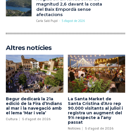
magnitud 2,6 davant la costa
del Baix Empordà sense
afectacions
Carla Saló Pujol
-
5 d'agost de 2026
Altres notícies
Begur dedicarà la 21a
La Santa Market de
edició de la Fira d’Indians
Santa Cristina d’Aro rep
al mar i la navegació amb
90.000 visitants al juliol i
el lema ‘Mar i vela’
registra un augment del
9% respecte a l’any
Cultura
5 d'agost de 2026
passat
Notícies
5 d'agost de 2026