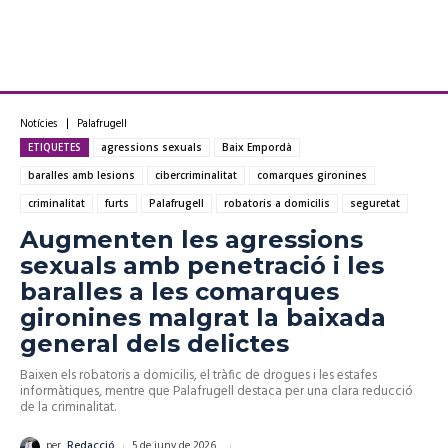
Notícies
Palafrugell
ETIQUETES
agressions sexuals
Baix Empordà
baralles amb lesions
cibercriminalitat
comarques gironines
criminalitat
furts
Palafrugell
robatoris a domicilis
seguretat
Augmenten les agressions
sexuals amb penetració i les
baralles a les comarques
gironines malgrat la baixada
general dels delictes
Baixen els robatoris a domicilis, el tràfic de drogues i les estafes
informàtiques, mentre que Palafrugell destaca per una clara reducció
de la criminalitat.
5 de juny de 2026
per
Redacció