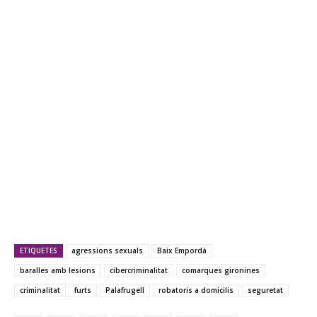
ETIQUETES
agressions sexuals
Baix Empordà
baralles amb lesions
cibercriminalitat
comarques gironines
criminalitat
furts
Palafrugell
robatoris a domicilis
seguretat