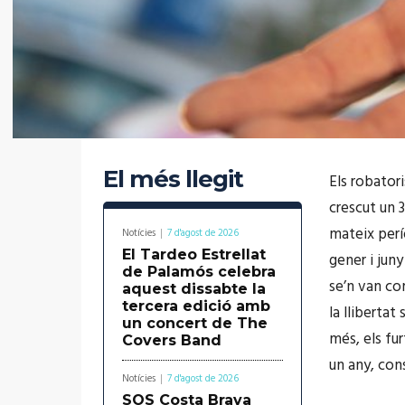
El més llegit
Els robator
crescut un 
mateix perí
Notícies
7 d'agost de 2026
El Tardeo Estrellat
gener i juny
de Palamós celebra
se’n van co
aquest dissabte la
tercera edició amb
la llibertat
un concert de The
més, els fu
Covers Band
un any, con
Notícies
7 d'agost de 2026
SOS Costa Brava