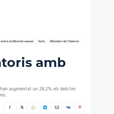
contra la llibertat sexual
furts
Ministeri de l'Interior
toris amb
é han augmentat un 28,2% els delictes
omú.