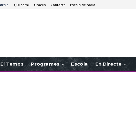
stra't
Qui som?
Graella
Contacte
Escola de ràdio
El Temps
Programes
Escola
En Directe