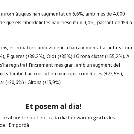
s informàtiques han augmentat un 6,6%, amb més de 4.000
re que els ciberdelictes han crescut un 9,4%, passant de 159 a
ons, els robatoris amb violència han augmentat a ciutats com
%), Figueres (+39,2%), Olot (+35%) i Girona ciutat (+55,2%). A
, s’ha registrat l’increment més gran, amb un augment del
furts també han crescut en municipis com Roses (+23,5%),
ar (+30,6%) i Girona (+15,9%).