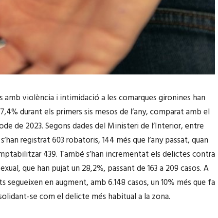
is amb violència i intimidació a les comarques gironines han
37,4% durant els primers sis mesos de l’any, comparat amb el
ode de 2023. Segons dades del Ministeri de l’Interior, entre
 s’han registrat 603 robatoris, 144 més que l’any passat, quan
mptabilitzar 439. També s’han incrementat els delictes contra
 sexual, que han pujat un 28,2%, passant de 163 a 209 casos. A
rts segueixen en augment, amb 6.148 casos, un 10% més que fa
solidant-se com el delicte més habitual a la zona.