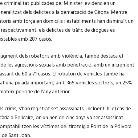
e criminalitat publicades pel Ministeri evidencien un
eralitzat dels delictes a la demarcació de Girona. Mentre
atoris amb força en domicilis i establiments han disminuït un
 respectivament, els delictes de tràfic de drogues es
stables amb 287 casos.
’augment dels robatoris amb violència, també destaca el
de les agressions sexuals amb penetració, amb un increment
passant de 60 a 71 casos. El robatori de vehicles també ha
t una pujada important, amb 365 vehicles sostrets, un 25%
mateix període de l’any anterior.
ls crims, s’han registrat set assassinats, incloent-hi el cas de
cària a Bellcaire, on un nen de cinc anys va ser assassinat.
mptabilitzen les víctimes del tiroteig a Font de la Pólvora
t de Sant Joan.