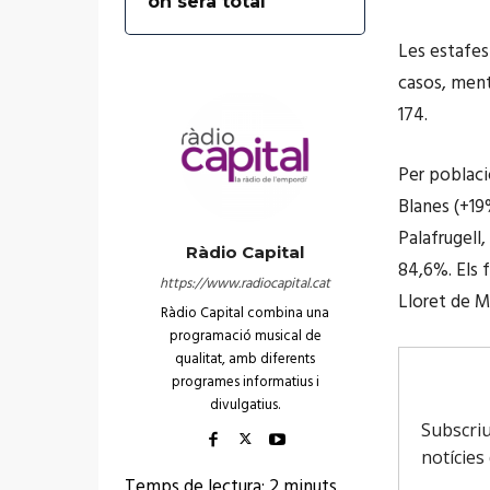
on serà total
Les estafe
casos, ment
174.
Per poblaci
Blanes (+19
Palafrugell
Ràdio Capital
84,6%. Els 
https://www.radiocapital.cat
Lloret de M
Ràdio Capital combina una
programació musical de
qualitat, amb diferents
programes informatius i
divulgatius.
Temps de lectura:
2
minuts