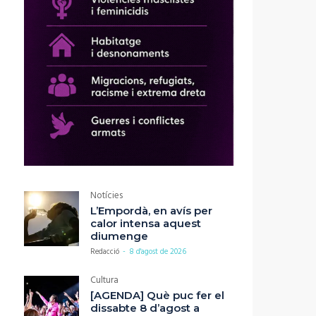
Notícies
L’Empordà, en avís per
calor intensa aquest
diumenge
Redacció
-
8 d'agost de 2026
Cultura
[AGENDA] Què puc fer el
dissabte 8 d’agost a