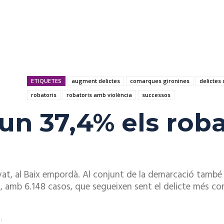
ETIQUETES
augment delictes
comarques gironines
delictes 
robatoris
robatoris amb violència
successos
n 37,4% els roba
evat, al Baix empordà. Al conjunt de la demarcació tamb
rts, amb 6.148 casos, que segueixen sent el delicte més c