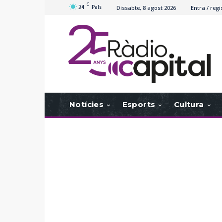
C
34
Pals
Dissabte, 8 agost 2026
Entra / regi
Notícies
Esports
Cultura