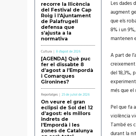
Les dades d
recorre la llicència
del Festival de Cap
augment gen
Roig i l’Ajuntament
que els rob
de Palafrugell
defensa que
8% i un 9%,
s’ajusta a la
mantenen e
normativa
Cultura
8 d'agost de 2026
A part de l
[AGENDA] Què puc
creixement 
fer el dissabte 8
d’agost a l’Empordà
del 18,3%, 
i Comarques
experimenta
Gironines?
més que el 
Reportatges
25 de juliol de 2026
On veure el gran
Pel que fa a
eclipsi de Sol del 12
d’agost: els millors
violència vi
indrets de
També es co
l’Empordà i les
zones de Catalunya
durant la ni