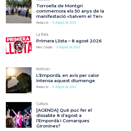
Torroella de Montgrí
commemora els 50 anys de la
manifestació «Salvem el Ter»
Redacció
-
8 d'agost de 2026
La llista
Primera Llista – 8 agost 2026
Marc Clapés
-
8 d'agost de 2026
Notícies
L’Empordà, en avís per calor
intensa aquest diumenge
Redacció
-
8 d'agost de 2026
Cultura
[AGENDA] Què puc fer el
dissabte 8 d’agost a
l’Empordà i Comarques
Gironines?