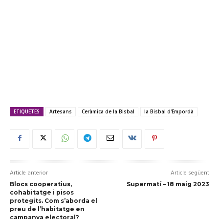
ETIQUETES
Artesans
Ceràmica de la Bisbal
la Bisbal d'Empordà
Article anterior
Article següent
Blocs cooperatius,
Supermatí – 18 maig 2023
cohabitatge i pisos
protegits. Com s’aborda el
preu de l’habitatge en
campanya electoral?