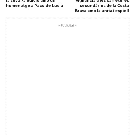
la seva 7a edició amb un
vigilància a les carreteres
homenatge a Paco de Lucía
secundàries de la Costa
Brava amb la unitat espiell
- Publicitat -