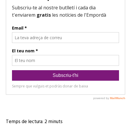
r
d
'
à
u
d
i
o
Temps de lectura:
2
minuts