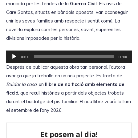
'
marcada per les ferides de la
Guerra Civil
. Els avis de
à
Care Santos, situats en bàndols oposats, van aconseguir
u
unir les seves famílies amb respecte i sentit comú. La
d
novel·la explora com les persones, sovint, superen les
i
divisions imposades per la història.
o
R
00:00
00:00
e
Després de publicar aquesta obra tan personal, l’autora
p
avança que ja treballa en un nou projecte. Es tracta de
r
Buidar la casa
, un
llibre de no ficció amb elements de
o
ficció
, que recull històries a partir dels objectes trobats
d
durant el buidatge del pis familiar. El nou llibre veurà la llum
u
el setembre de l’any 2026.
c
t
o