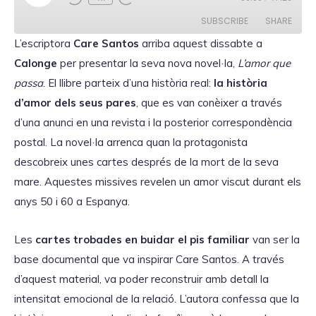
l
a
SUBSCRIBE
SHARE
y
E
L’escriptora
Care Santos
arriba aquest dissabte a
p
i
Calonge
SHARE
per presentar la seva nova novel·la,
L’amor que
s
RSS FEED
o
passa
. El llibre parteix d’una història real:
la història
d
LINK
e
d’amor dels seus pares
, que es van conèixer a través
d’una anunci en una revista i la posterior correspondència
postal. La novel·la arrenca quan la protagonista
descobreix unes cartes després de la mort de la seva
EMBED
mare. Aquestes missives revelen un amor viscut durant els
anys 50 i 60 a Espanya.
Les
cartes trobades en buidar el pis familiar
van ser la
base documental que va inspirar Care Santos. A través
d’aquest material, va poder reconstruir amb detall la
intensitat emocional de la relació. L’autora confessa que la