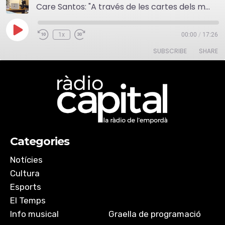
Care Santos: "A través de les cartes dels meus pares he pogut reconstruir la part emocional d'aquesta història d'amor"
Play
1x
00:00
/
17:26
Episode
SUBSCRIBE
SHARE
SHARE
RSS FEED
LINK
Categories
EMBED
Notícies
Cultura
Esports
El Temps
Info musical
Graella de programació