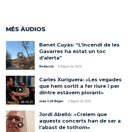
MÉS ÀUDIOS
Benet Cuyàs: “L’incendi de les
Gavarres ha estat un toc
d’alerta”
Redacció
-
4 d'agost de 2026
Carles Xuriguera: «Les vegades
que hem sortit a fer riure i per
dintre estàvem plorant»
Joan Coll Bagur
-
3 d'agost de 2026
00:10:21
Jordi Abelló: «Creiem que
aquests concerts han de ser a
l’abast de tothom»