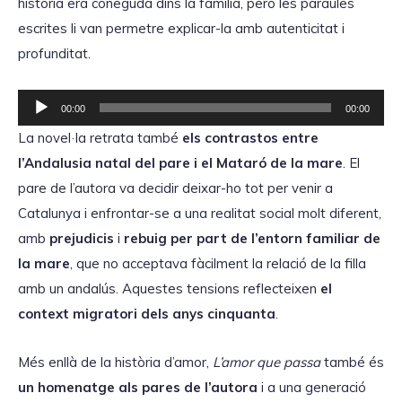
història era coneguda dins la família, però les paraules
escrites li van permetre explicar-la amb autenticitat i
profunditat.
R
00:00
00:00
e
La novel·la retrata també
els contrastos entre
p
l’Andalusia natal del pare i el Mataró de la mare
. El
r
pare de l’autora va decidir deixar-ho tot per venir a
o
Catalunya i enfrontar-se a una realitat social molt diferent,
d
amb
prejudicis
i
rebuig per part de l’entorn familiar de
u
la mare
, que no acceptava fàcilment la relació de la filla
c
amb un andalús. Aquestes tensions reflecteixen
el
t
context migratori dels anys cinquanta
.
o
r
Més enllà de la història d’amor,
L’amor que passa
també és
d
un homenatge als pares de l’autora
i a una generació