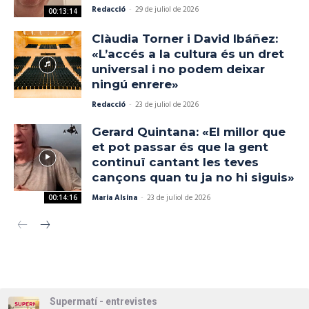
Redacció
-
29 de juliol de 2026
00:13:14
Clàudia Torner i David Ibáñez:
«L’accés a la cultura és un dret
universal i no podem deixar
ningú enrere»
Redacció
-
23 de juliol de 2026
Gerard Quintana: «El millor que
et pot passar és que la gent
continuï cantant les teves
cançons quan tu ja no hi siguis»
Maria Alsina
-
23 de juliol de 2026
00:14:16
Supermatí - entrevistes