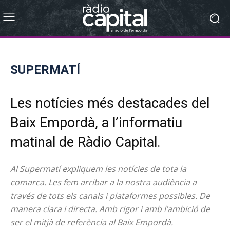
SUPERMATÍ
Les notícies més destacades del
Baix Empordà, a l’informatiu
matinal de Ràdio Capital.
Al Supermatí expliquem les notícies de tota la
comarca. Les fem arribar a la nostra audiència a
través de tots els canals i plataformes possibles. De
manera clara i directa. Amb rigor i amb l’ambició de
ser el mitjà de referència al Baix Empordà.