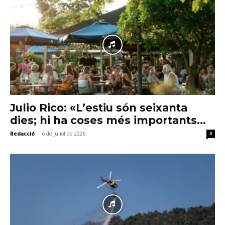
Julio Rico: «L’estiu són seixanta
dies; hi ha coses més importants...
Redacció
-
6 de juliol de 2026
0