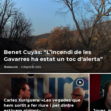
Benet Cuyàs: “L’incendi de les
Gavarres ha estat un toc d’alerta”
Redacció
-
4 d'agost de 2026
Carles Xuriguera: «Les vegades que
hem sortit a fer riure i per dintre
estàvem plorant»
Joves, 