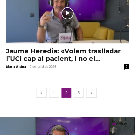
Jaume Heredia: «Volem traslladar
l’UCI cap al pacient, i no el...
Maria Alsina
-
3 de juliol de 2026
0
1
2
3
Reproductor
de
vídeo