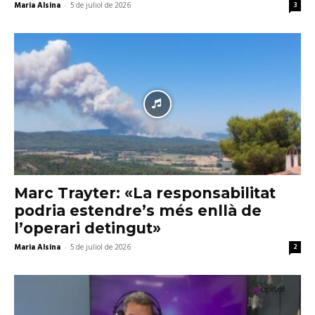
Maria Alsina
-
5 de juliol de 2026
3
Marc Trayter: «La responsabilitat
podria estendre’s més enllà de
l’operari detingut»
Maria Alsina
-
5 de juliol de 2026
2