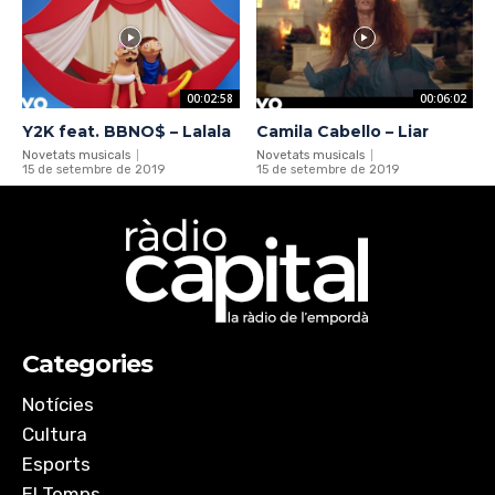
00:02:58
00:06:02
Y2K feat. BBNO$ – Lalala
Camila Cabello – Liar
Novetats musicals
Novetats musicals
15 de setembre de 2019
15 de setembre de 2019
Categories
Notícies
Cultura
Esports
El Temps