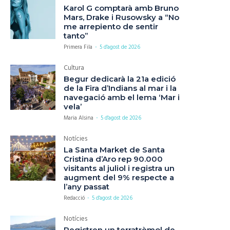
Karol G comptarà amb Bruno
Mars, Drake i Rusowsky a “No
me arrepiento de sentir
tanto”
Primera Fila
-
5 d'agost de 2026
Cultura
Begur dedicarà la 21a edició
de la Fira d’Indians al mar i la
navegació amb el lema ‘Mar i
vela’
Maria Alsina
-
5 d'agost de 2026
Notícies
La Santa Market de Santa
Cristina d’Aro rep 90.000
visitants al juliol i registra un
augment del 9% respecte a
l’any passat
Redacció
-
5 d'agost de 2026
Notícies
Registren un terratrèmol de