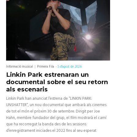
Informació musical
Primera Fila
-
5 d'agost de 2026
Linkin Park estrenaran un
documental sobre el seu retorn
als escenaris
Linkin Park han anunciat l’estrena de “LINKIN PARK:
UNSHATTER”, un nou documental que arribarà als cinemes
de tot el món el pròxim 30 de setembre. Dirigit per Joe
Hahn, membre fundador del grup, el film mostrarà el camí
que ha recorregut la banda des de les sessions
d’enregistrament iniciades el 2022 fins al seu esperat