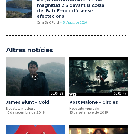
magnitud 2,6 davant la costa
del Baix Empordà sense
afectacions
Carla Saló Pujol
-
5 d'agost de 2026
Altres notícies
00:04:28
00:03:47
James Blunt – Cold
Post Malone – Circles
Novetats musicals
Novetats musicals
15 de setembre de 2019
15 de setembre de 2019