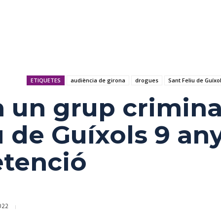
ETIQUETES
audiència de girona
drogues
Sant Feliu de Guíxo
n grup crimina
u de Guíxols 9 an
etenció
2022