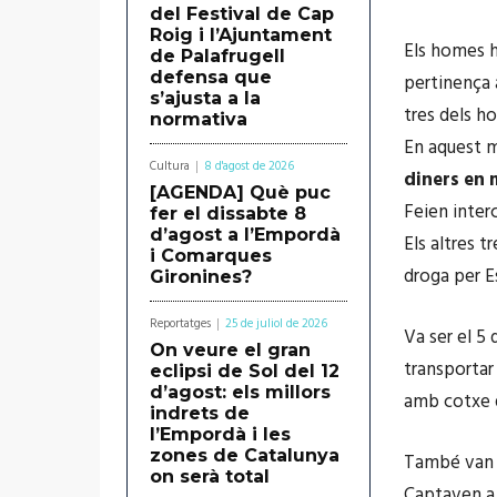
del Festival de Cap
Roig i l’Ajuntament
Els homes h
de Palafrugell
defensa que
pertinença a
s’ajusta a la
tres dels h
normativa
En aquest m
Cultura
8 d'agost de 2026
diners en 
[AGENDA] Què puc
Feien inter
fer el dissabte 8
d’agost a l’Empordà
Els altres t
i Comarques
droga per E
Gironines?
Reportatges
25 de juliol de 2026
Va ser el 5
On veure el gran
transporta
eclipsi de Sol del 12
d’agost: els millors
amb cotxe q
indrets de
l’Empordà i les
zones de Catalunya
També van i
on serà total
Captaven a p