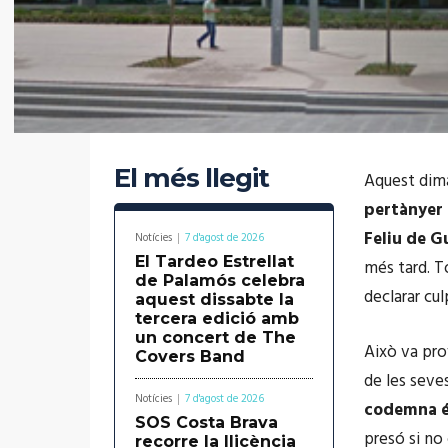
El més llegit
Aquest dim
pertànyer 
Feliu de G
Notícies
7 d'agost de 2026
El Tardeo Estrellat
més tard. To
de Palamós celebra
declarar cul
aquest dissabte la
tercera edició amb
un concert de The
Això va pro
Covers Band
de les seve
Notícies
7 d'agost de 2026
codemna és
SOS Costa Brava
presó si no
recorre la llicència