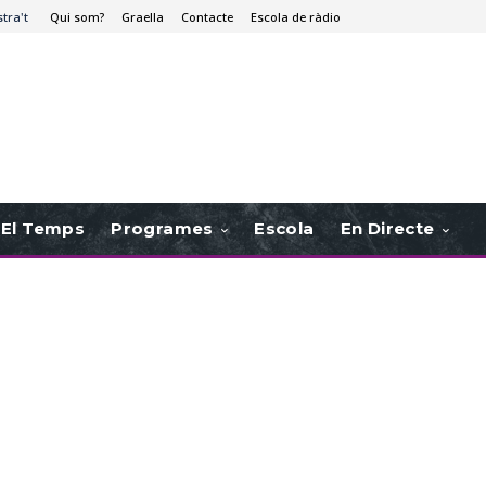
stra't
Qui som?
Graella
Contacte
Escola de ràdio
El Temps
Programes
Escola
En Directe