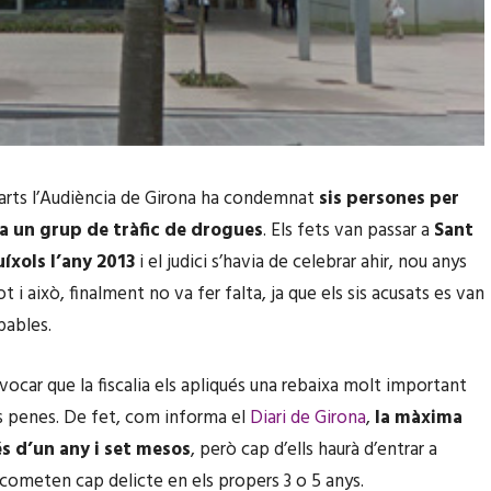
arts l’Audiència de Girona ha condemnat
sis persones per
a un grup de tràfic de drogues
. Els fets van passar a
Sant
uíxols l’any 2013
i el judici s’havia de celebrar ahir, nou anys
t i això, finalment no va fer falta, ja que els sis acusats es van
pables.
vocar que la fiscalia els apliqués una rebaixa molt important
s penes. De fet, com informa el
Diari de Girona
,
la màxima
 d’un any i set mesos
, però cap d’ells haurà d’entrar a
 cometen cap delicte en els propers 3 o 5 anys.