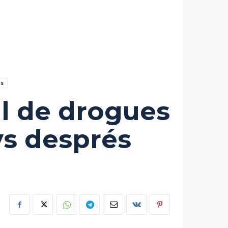
ls
l de drogues
ys després