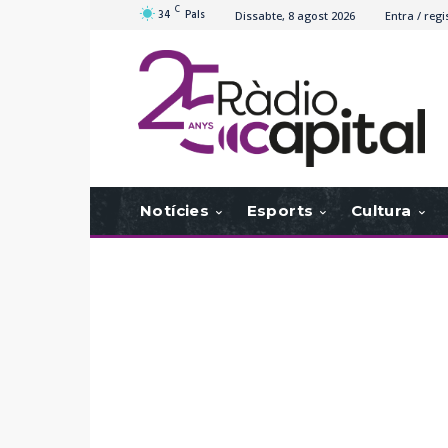
C
34
Pals
Dissabte, 8 agost 2026
Entra / regi
Notícies
Esports
Cultura