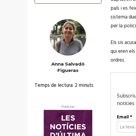
país i es fe
sistema due
per la polic
Els sis acu
qui eren el
ordres.
Anna Salvadó
Figueras
Temps de lectura:
2
minuts
- Publicitat -