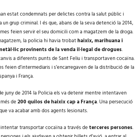
an estat condemnats per delictes contra la salut públic i
 un grup criminal. I és que, abans de la seva detenció la 2014,
omes feien servir el seu domicili com a magatzem de la droga.
agatzem, la policia hi havia trobat
haixix, marihuana i
metàl·lic provinents de la venda il·legal de drogues
.
canvis a diferents punts de Sant Feliu i transportaven cocaïna.
res feien d’intermediaris i s’encarregaven de la distribució de la
spanya i França.
 de juny de 2014 la Policia els va detenir mentre intentaven
r més de
200 quilos de haixix cap a França
. Una persecució
ue va acabar amb dos agents lesionats.
ntentar transportar cocaïna a través de
terceres persones
.
ersones i els ajudaven a obtenir billets d’avió, a entrar al