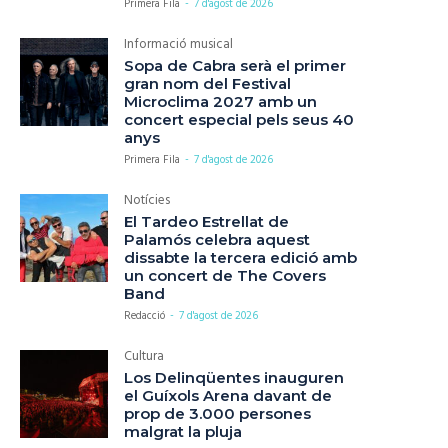
Primera Fila
-
7 d'agost de 2026
Informació musical
Sopa de Cabra serà el primer
gran nom del Festival
Microclima 2027 amb un
concert especial pels seus 40
anys
Primera Fila
-
7 d'agost de 2026
Notícies
El Tardeo Estrellat de
Palamós celebra aquest
dissabte la tercera edició amb
un concert de The Covers
Band
Redacció
-
7 d'agost de 2026
Cultura
Los Delinqüentes inauguren
el Guíxols Arena davant de
prop de 3.000 persones
malgrat la pluja