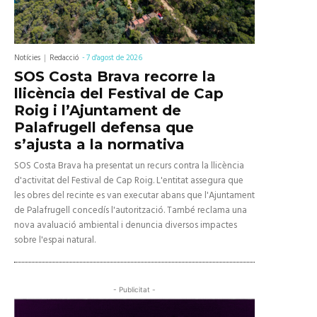
Notícies
Redacció
-
7 d'agost de 2026
SOS Costa Brava recorre la
llicència del Festival de Cap
Roig i l’Ajuntament de
Palafrugell defensa que
s’ajusta a la normativa
SOS Costa Brava ha presentat un recurs contra la llicència
d'activitat del Festival de Cap Roig. L'entitat assegura que
les obres del recinte es van executar abans que l'Ajuntament
de Palafrugell concedís l'autorització. També reclama una
nova avaluació ambiental i denuncia diversos impactes
sobre l'espai natural.
- Publicitat -