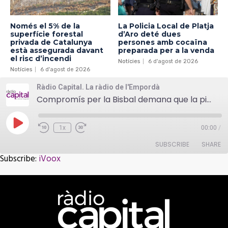
Només el 5% de la
La Policia Local de Platja
superfície forestal
d’Aro deté dues
privada de Catalunya
persones amb cocaïna
està assegurada davant
preparada per a la venda
el risc d’incendi
Notícies
6 d'agost de 2026
Notícies
6 d'agost de 2026
Ràdio Capital. La ràdio de l'Empordà
Compromís per la Bisbal demana que la pista de bàsquet de l'escola Empordanet romangui efectivament oberta
Play
1x
00:00
/
Episode
SUBSCRIBE
SHARE
Subscribe:
iVoox
SHARE
iVoox
RSS FEED
LINK