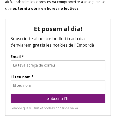
això, acabades les obres es va comprometre a assegurar-se
à
que
es torni a obrir en hores no lectives
.
u
d
i
o