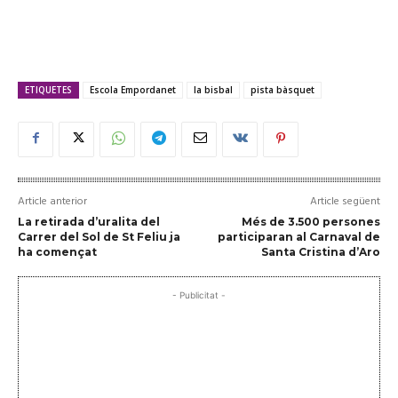
ETIQUETES
Escola Empordanet
la bisbal
pista bàsquet
Article anterior
Article següent
La retirada d’uralita del
Més de 3.500 persones
Carrer del Sol de St Feliu ja
participaran al Carnaval de
ha començat
Santa Cristina d’Aro
- Publicitat -