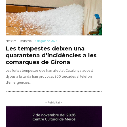
Notícies
Redacció
-
6 d'agost de 2026
Les tempestes deixen una
quarantena d’incidències a les
comarques de Girona
Les fortes tempestes que han afectat Catalunya aquest
dijous a la tarda han provocat 300 trucades al telèfon
d’emergències...
- Publicitat -