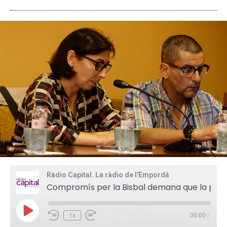
Ràdio Capital. La ràdio de l'Empordà
Compromís per la Bisbal demana que la pista de bàsquet de l'escola Empordanet romangui efectivament oberta
P
1x
00:00
/
l