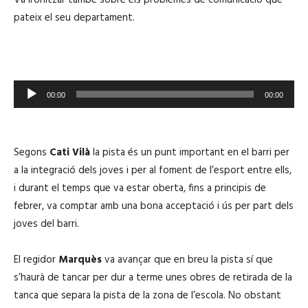
u
pateix el seu departament.
c
t
o
r
R
d
00:00
00:00
e
'
p
à
r
u
Segons
Cati Vilà
la pista és un punt important en el barri per
o
d
a la integració dels joves i per al foment de l’esport entre ells,
d
i
i durant el temps que va estar oberta, fins a principis de
u
o
febrer, va comptar amb una bona acceptació i ús per part dels
c
joves del barri.
t
o
El regidor
Marquès
va avançar que en breu la pista sí que
r
s’haurà de tancar per dur a terme unes obres de retirada de la
d
tanca que separa la pista de la zona de l’escola. No obstant
'