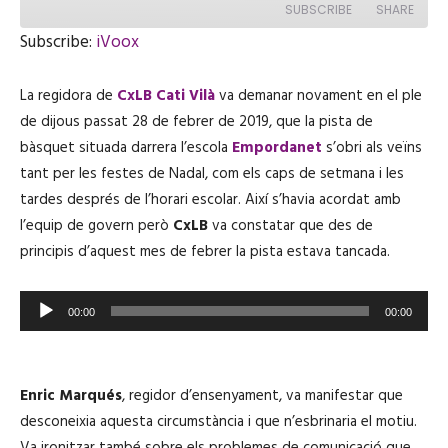
a
SUBSCRIBE
SHARE
y
E
Subscribe:
iVoox
p
i
SHARE
iVoox
s
La regidora de
o
CxLB
Cati Vilà
va demanar novament en el ple
RSS FEED
d
LINK
de dijous passat 28 de febrer de 2019, que la pista de
e
bàsquet situada darrera l’escola
Empordanet
s’obri als veïns
tant per les festes de Nadal, com els caps de setmana i les
tardes després de l’horari escolar. Així s’havia acordat amb
EMBED
l’equip de govern però
CxLB
va constatar que des de
principis d’aquest mes de febrer la pista estava tancada.
R
00:00
00:00
e
p
r
Enric Marqués
, regidor d’ensenyament, va manifestar que
o
desconeixia aquesta circumstància i que n’esbrinaria el motiu.
d
Va ironitzar també sobre els problemes de comunicació que