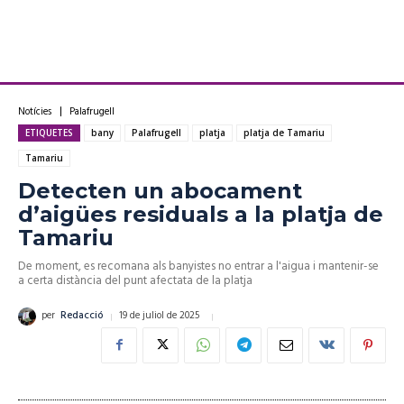
Notícies
Palafrugell
ETIQUETES
bany
Palafrugell
platja
platja de Tamariu
Tamariu
Detecten un abocament
d’aigües residuals a la platja de
Tamariu
De moment, es recomana als banyistes no entrar a l'aigua i mantenir-se
a certa distància del punt afectata de la platja
19 de juliol de 2025
per
Redacció