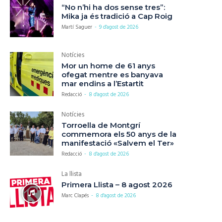
“No n’hi ha dos sense tres”:
Mika ja és tradició a Cap Roig
Martí Saguer
-
9 d'agost de 2026
Notícies
Mor un home de 61 anys
ofegat mentre es banyava
mar endins a l’Estartit
Redacció
-
8 d'agost de 2026
Notícies
Torroella de Montgrí
commemora els 50 anys de la
manifestació «Salvem el Ter»
Redacció
-
8 d'agost de 2026
La llista
Primera Llista – 8 agost 2026
Marc Clapés
-
8 d'agost de 2026