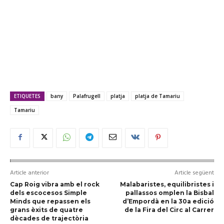
ETIQUETES
bany
Palafrugell
platja
platja de Tamariu
Tamariu
Article anterior
Article següent
Cap Roig vibra amb el rock
Malabaristes, equilibristes i
dels escocesos Simple
pallassos omplen la Bisbal
Minds que repassen els
d’Empordà en la 30a edició
grans èxits de quatre
de la Fira del Circ al Carrer
dècades de trajectòria