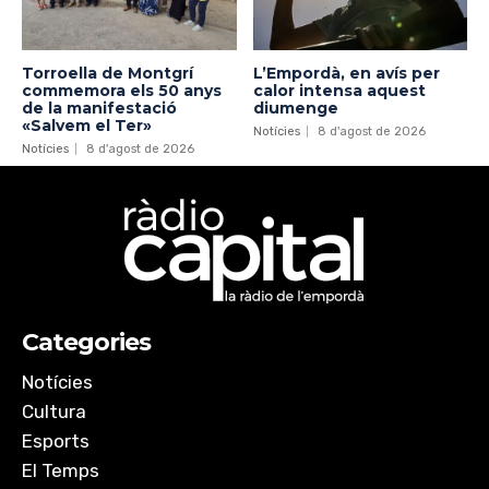
Torroella de Montgrí
L’Empordà, en avís per
commemora els 50 anys
calor intensa aquest
de la manifestació
diumenge
«Salvem el Ter»
Notícies
8 d'agost de 2026
Notícies
8 d'agost de 2026
Categories
Notícies
Cultura
Esports
El Temps