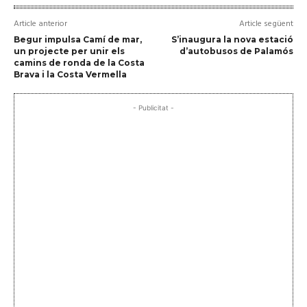
Article anterior
Article següent
Begur impulsa Camí de mar,
S’inaugura la nova estació
un projecte per unir els
d’autobusos de Palamós
camins de ronda de la Costa
Brava i la Costa Vermella
- Publicitat -