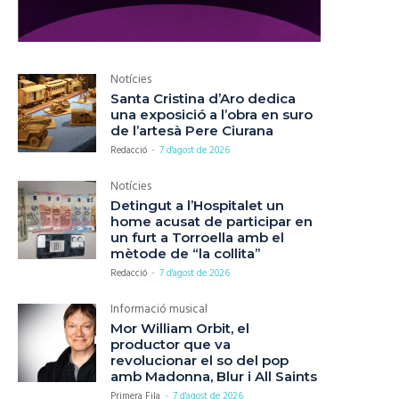
Notícies
Santa Cristina d’Aro dedica
una exposició a l’obra en suro
de l’artesà Pere Ciurana
Redacció
-
7 d'agost de 2026
Notícies
Detingut a l’Hospitalet un
home acusat de participar en
un furt a Torroella amb el
mètode de “la collita”
Redacció
-
7 d'agost de 2026
Informació musical
Mor William Orbit, el
productor que va
revolucionar el so del pop
amb Madonna, Blur i All Saints
Primera Fila
-
7 d'agost de 2026