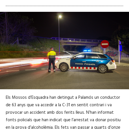
Els Mossos d’Esquadra han detingut a Palamós un conductor
de 63 anys que va accedir a la C-31 en sentit contrari i va
provocar un accident amb dos ferits lleus. N’han informat
fonts policials que han indicat que l’arrestat va donar positiu
en la prova d’alcoholèmia. Els fets van passar a quarts d’onze