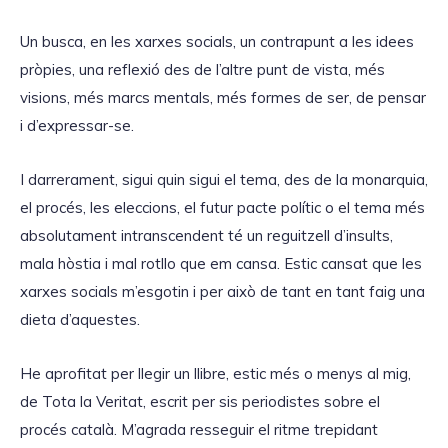
'
à
Un busca, en les xarxes socials, un contrapunt a les idees
u
pròpies, una reflexió des de l’altre punt de vista, més
d
visions, més marcs mentals, més formes de ser, de pensar
i
i d’expressar-se.
o
I darrerament, sigui quin sigui el tema, des de la monarquia,
el procés, les eleccions, el futur pacte polític o el tema més
absolutament intranscendent té un reguitzell d’insults,
mala hòstia i mal rotllo que em cansa. Estic cansat que les
xarxes socials m’esgotin i per això de tant en tant faig una
dieta d’aquestes.
He aprofitat per llegir un llibre, estic més o menys al mig,
de Tota la Veritat, escrit per sis periodistes sobre el
procés català. M’agrada resseguir el ritme trepidant