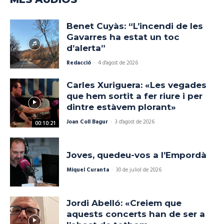
Benet Cuyàs: “L’incendi de les
Gavarres ha estat un toc
d’alerta”
Redacció
-
4 d'agost de 2026
Carles Xuriguera: «Les vegades
que hem sortit a fer riure i per
dintre estàvem plorant»
Joan Coll Bagur
-
3 d'agost de 2026
00:10:21
Joves, quedeu-vos a l’Empordà
Miquel Curanta
-
30 de juliol de 2026
Jordi Abelló: «Creiem que
aquests concerts han de ser a