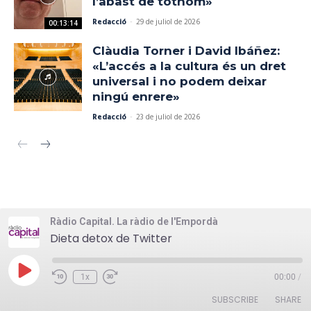
l’abast de tothom»
Redacció
-
29 de juliol de 2026
00:13:14
Clàudia Torner i David Ibáñez:
«L’accés a la cultura és un dret
universal i no podem deixar
ningú enrere»
Redacció
-
23 de juliol de 2026
Ràdio Capital. La ràdio de l'Empordà
Dieta detox de Twitter
Play
1x
00:00
/
Episode
SUBSCRIBE
SHARE