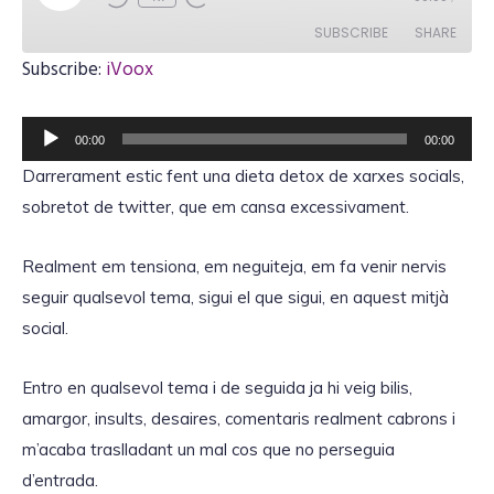
l
a
SUBSCRIBE
SHARE
y
E
Subscribe:
iVoox
p
i
SHARE
iVoox
s
o
R
RSS FEED
d
LINK
00:00
00:00
e
e
Darrerament estic fent una dieta detox de xarxes socials,
p
sobretot de twitter, que em cansa excessivament.
r
o
EMBED
Realment em tensiona, em neguiteja, em fa venir nervis
d
seguir qualsevol tema, sigui el que sigui, en aquest mitjà
u
social.
c
t
Entro en qualsevol tema i de seguida ja hi veig bilis,
o
amargor, insults, desaires, comentaris realment cabrons i
r
m’acaba traslladant un mal cos que no perseguia
d
d’entrada.