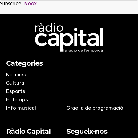
Subscribe:
iVoox
SHARE
iVoox
RSS FEED
LINK
EMBED
Categories
Notícies
Cultura
Esports
El Temps
Info musical
Graella de programació
Ràdio Capital
Segueix-nos