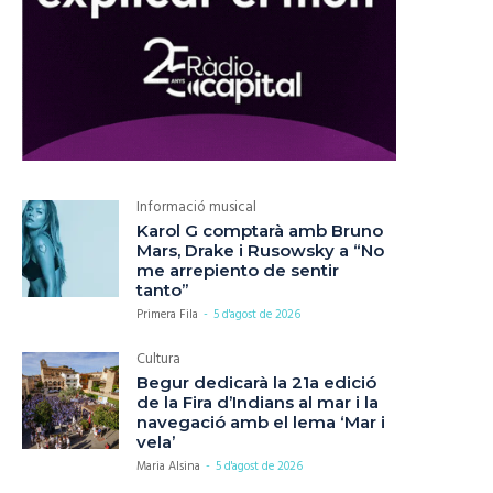
Informació musical
Karol G comptarà amb Bruno
Mars, Drake i Rusowsky a “No
me arrepiento de sentir
tanto”
Primera Fila
-
5 d'agost de 2026
Cultura
Begur dedicarà la 21a edició
de la Fira d’Indians al mar i la
navegació amb el lema ‘Mar i
vela’
Maria Alsina
-
5 d'agost de 2026