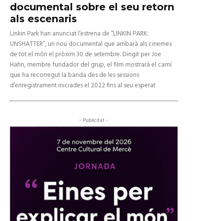
documental sobre el seu retorn
als escenaris
Linkin Park han anunciat l’estrena de “LINKIN PARK:
UNSHATTER”, un nou documental que arribarà als cinemes
de tot el món el pròxim 30 de setembre. Dirigit per Joe
Hahn, membre fundador del grup, el film mostrarà el camí
que ha recorregut la banda des de les sessions
d’enregistrament iniciades el 2022 fins al seu esperat
- Publicitat -