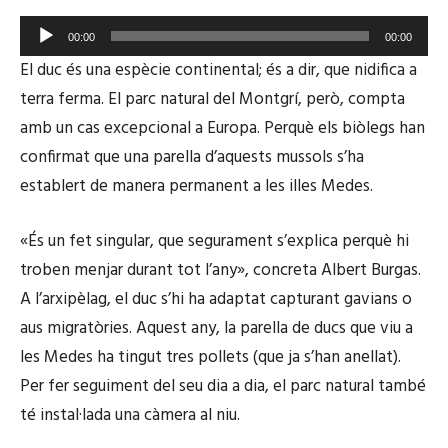
r
R
00:00
00:00
d
e
El duc és una espècie continental; és a dir, que nidifica a
'
p
à
terra ferma. El parc natural del Montgrí, però, compta
r
u
amb un cas excepcional a Europa. Perquè els biòlegs han
o
d
confirmat que una parella d’aquests mussols s’ha
d
i
u
establert de manera permanent a les illes Medes.
o
c
t
«És un fet singular, que segurament s’explica perquè hi
o
troben menjar durant tot l’any», concreta Albert Burgas.
r
A l’arxipèlag, el duc s’hi ha adaptat capturant gavians o
d
aus migratòries. Aquest any, la parella de ducs que viu a
'
les Medes ha tingut tres pollets (que ja s’han anellat).
à
Per fer seguiment del seu dia a dia, el parc natural també
u
té instal·lada una càmera al niu.
d
i