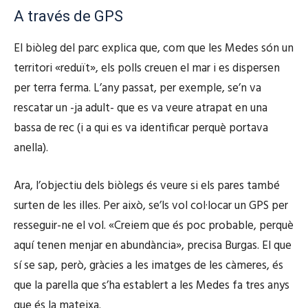
o
A través de GPS
El biòleg del parc explica que, com que les Medes són un
territori «reduït», els polls creuen el mar i es dispersen
per terra ferma. L’any passat, per exemple, se’n va
rescatar un -ja adult- que es va veure atrapat en una
bassa de rec (i a qui es va identificar perquè portava
anella).
Ara, l’objectiu dels biòlegs és veure si els pares també
surten de les illes. Per això, se’ls vol col·locar un GPS per
resseguir-ne el vol. «Creiem que és poc probable, perquè
aquí tenen menjar en abundància», precisa Burgas. El que
sí se sap, però, gràcies a les imatges de les càmeres, és
que la parella que s’ha establert a les Medes fa tres anys
que és la mateixa.