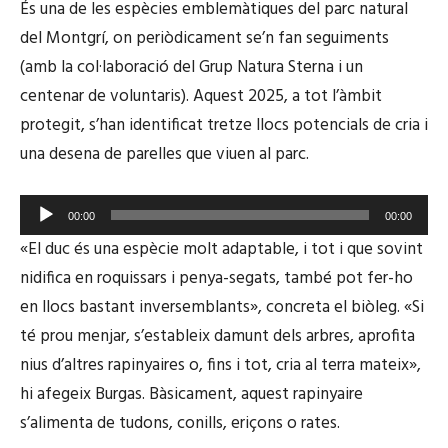
És una de les espècies emblemàtiques del parc natural
del Montgrí, on periòdicament se’n fan seguiments
(amb la col·laboració del Grup Natura Sterna i un
centenar de voluntaris). Aquest 2025, a tot l’àmbit
protegit, s’han identificat tretze llocs potencials de cria i
una desena de parelles que viuen al parc.
R
00:00
00:00
e
«El duc és una espècie molt adaptable, i tot i que sovint
p
nidifica en roquissars i penya-segats, també pot fer-ho
r
en llocs bastant inversemblants», concreta el biòleg. «Si
o
té prou menjar, s’estableix damunt dels arbres, aprofita
d
u
nius d’altres rapinyaires o, fins i tot, cria al terra mateix»,
c
hi afegeix Burgas. Bàsicament, aquest rapinyaire
t
s’alimenta de tudons, conills, eriçons o rates.
o