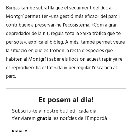
r
Burgas també subratlla que el seguiment del duc al
d
Montgrí permet fer «una gestió més eficaç» del parc i
'
contribueix a preservar-ne l’ecosistema. «Com a gran
à
depredador de la nit, regula tota la xarxa tròfica que té
u
per sota», explica el biòleg. A més, també permet veure
d
la situació en què es troben la resta d’espècies que
i
o
habiten al Montgrí i saber els llocs on aquest rapinyaire
es reprodueix ha estat «clau» per regular l’escalada al
parc.