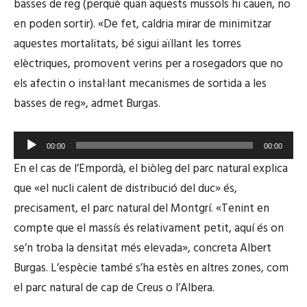
basses de reg (perquè quan aquests mussols hi cauen, no
en poden sortir). «De fet, caldria mirar de minimitzar
aquestes mortalitats, bé sigui aïllant les torres
elèctriques, promovent verins per a rosegadors que no
els afectin o instal·lant mecanismes de sortida a les
basses de reg», admet Burgas.
R
00:00
00:00
e
En el cas de l’Empordà, el biòleg del parc natural explica
p
que «el nucli calent de distribució del duc» és,
r
precisament, el parc natural del Montgrí. «Tenint en
o
compte que el massís és relativament petit, aquí és on
d
u
se’n troba la densitat més elevada», concreta Albert
c
Burgas. L’espècie també s’ha estès en altres zones, com
t
el parc natural de cap de Creus o l’Albera.
o