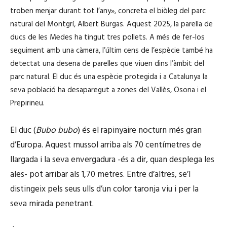
troben menjar durant tot l’any», concreta el biòleg del parc
natural del Montgrí, Albert Burgas. Aquest 2025, la parella de
ducs de les Medes ha tingut tres pollets. A més de fer-los
seguiment amb una càmera, l’últim cens de l’espècie també ha
detectat una desena de parelles que viuen dins l’àmbit del
parc natural. El duc és una espècie protegida i a Catalunya la
seva població ha desaparegut a zones del Vallès, Osona i el
Prepirineu.
El duc (
Bubo bubo
) és el rapinyaire nocturn més gran
d’Europa. Aquest mussol arriba als 70 centímetres de
llargada i la seva envergadura -és a dir, quan desplega les
ales- pot arribar als 1,70 metres. Entre d’altres, se’l
distingeix pels seus ulls d’un color taronja viu i per la
seva mirada penetrant.