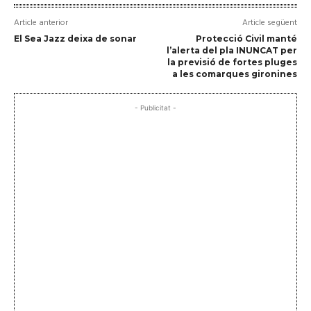
Article anterior
Article següent
El Sea Jazz deixa de sonar
Protecció Civil manté
l’alerta del pla INUNCAT per
la previsió de fortes pluges
a les comarques gironines
- Publicitat -