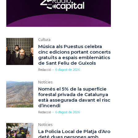
Cultura
Música als Puestus celebra
cinc edicions portant concerts
gratuïts a espais emblemàtics
de Sant Feliu de Guíxols
Redacció
-
6 d'agost de 2026
Notícies
Només el 5% de la superfície
forestal privada de Catalunya
està assegurada davant el risc
d’incendi
Redacció
-
6 d'agost de 2026
Notícies
La Policia Local de Platja d’Aro
deté dues persones amb