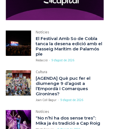
Notícies
El Festival Amb So de Cobla
tanca la desena edició amb el
Passeig Marítim de Palamós
ple
Redacció
-
9 d'agost de 2026
Cultura
[AGENDA] Què puc fer el
diumenge 9 d’agost a
l’Empordà i Comarques
Gironines?
Joan Coll Bagur
-
9 d'agost de 2026
Notícies
“No n’hi ha dos sense tres”:
Mika ja és tradició a Cap Roig