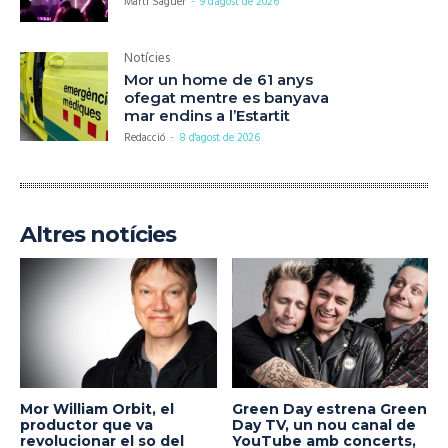
Martí Saguer
-
9 d'agost de 2026
Notícies
Mor un home de 61 anys
ofegat mentre es banyava
mar endins a l’Estartit
Redacció
-
8 d'agost de 2026
Altres notícies
Mor William Orbit, el
Green Day estrena Green
productor que va
Day TV, un nou canal de
revolucionar el so del
YouTube amb concerts,