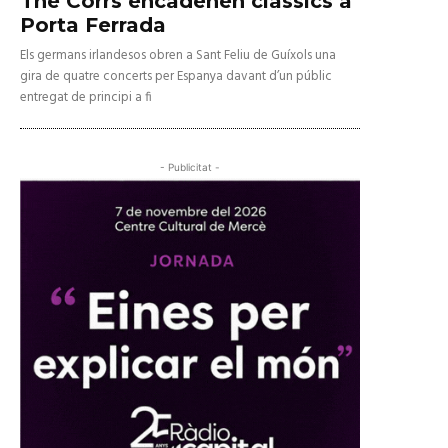
The Corrs encadenen clàssics a
Porta Ferrada
Els germans irlandesos obren a Sant Feliu de Guíxols una
gira de quatre concerts per Espanya davant d’un públic
entregat de principi a fi
- Publicitat -