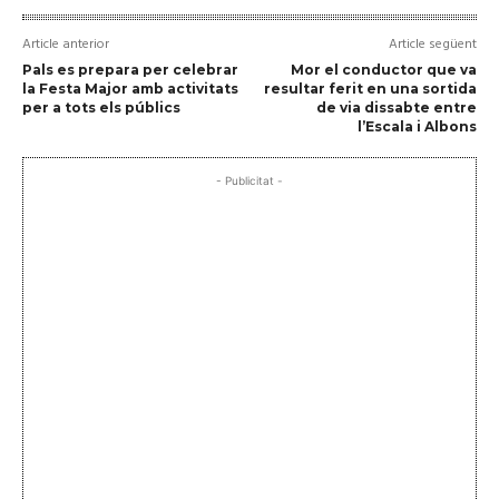
Article anterior
Article següent
Pals es prepara per celebrar
Mor el conductor que va
la Festa Major amb activitats
resultar ferit en una sortida
per a tots els públics
de via dissabte entre
l’Escala i Albons
- Publicitat -