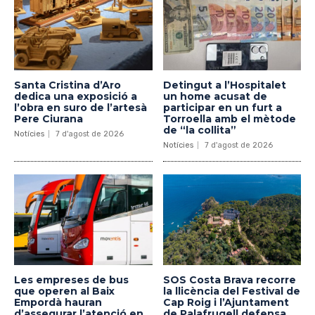
Santa Cristina d’Aro
Detingut a l’Hospitalet
dedica una exposició a
un home acusat de
l’obra en suro de l’artesà
participar en un furt a
Pere Ciurana
Torroella amb el mètode
de “la collita”
Notícies
7 d'agost de 2026
Notícies
7 d'agost de 2026
Les empreses de bus
SOS Costa Brava recorre
que operen al Baix
la llicència del Festival de
Empordà hauran
Cap Roig i l’Ajuntament
d’assegurar l’atenció en
de Palafrugell defensa