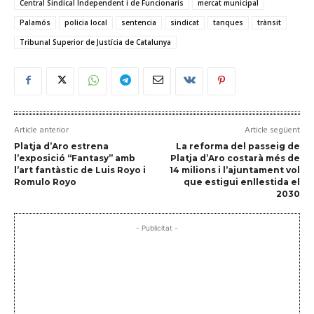
Central Sindical Independent i de Funcionaris
mercat municipal
Palamós
policia local
sentencia
sindicat
tanques
trànsit
Tribunal Superior de Justícia de Catalunya
Article anterior
Article següent
Platja d’Aro estrena
La reforma del passeig de
l’exposició “Fantasy” amb
Platja d’Aro costarà més de
l’art fantàstic de Luis Royo i
14 milions i l’ajuntament vol
Romulo Royo
que estigui enllestida el
2030
- Publicitat -