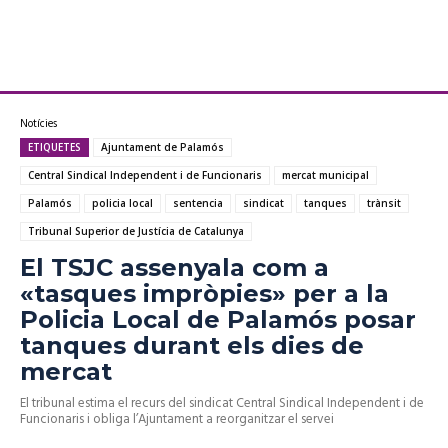
Notícies
ETIQUETES
Ajuntament de Palamós
Central Sindical Independent i de Funcionaris
mercat municipal
Palamós
policia local
sentencia
sindicat
tanques
trànsit
Tribunal Superior de Justícia de Catalunya
El TSJC assenyala com a
«tasques impròpies» per a la
Policia Local de Palamós posar
tanques durant els dies de
mercat
El tribunal estima el recurs del sindicat Central Sindical Independent i de
Funcionaris i obliga l’Ajuntament a reorganitzar el servei