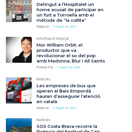
Detingut a l’Hospitalet un
home acusat de participar en
un furt a Torroella amb el
mètode de “la collita”
Redacció
-
7 d'agost de 2026
Informació musical
Mor William Orbit, el
productor que va
revolucionar el so del pop
amb Madonna, Blur i All Saints
Primera Fila
-
7 d'agost de 2026
Notícies
Les empreses de bus que
operen al Baix Empordà
hauran d’assegurar l’atenció
en català
Redacció
-
7 d'agost de 2026
Notícies
SOS Costa Brava recorre la
llicència del Festival de Cap