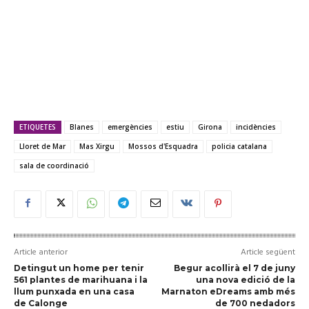
ETIQUETES
Blanes
emergències
estiu
Girona
incidències
Lloret de Mar
Mas Xirgu
Mossos d'Esquadra
policia catalana
sala de coordinació
Article anterior
Article següent
Detingut un home per tenir
Begur acollirà el 7 de juny
561 plantes de marihuana i la
una nova edició de la
llum punxada en una casa
Marnaton eDreams amb més
de Calonge
de 700 nedadors