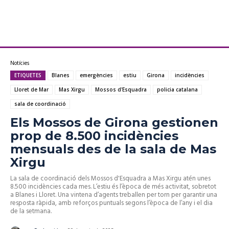
Notícies
ETIQUETES
Blanes
emergències
estiu
Girona
incidències
Lloret de Mar
Mas Xirgu
Mossos d'Esquadra
policia catalana
sala de coordinació
Els Mossos de Girona gestionen
prop de 8.500 incidències
mensuals des de la sala de Mas
Xirgu
La sala de coordinació dels Mossos d'Esquadra a Mas Xirgu atén unes
8.500 incidències cada mes. L’estiu és l’època de més activitat, sobretot
a Blanes i Lloret. Una vintena d’agents treballen per torn per garantir una
resposta ràpida, amb reforços puntuals segons l’època de l’any i el dia
de la setmana.