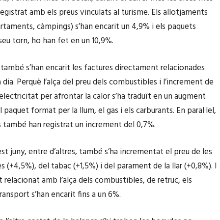
registrat amb els preus vinculats al turisme. Els allotjaments
artaments, càmpings) s’han encarit un 4,9% i els paquets
l seu torn, ho han fet en un 10,9%.
l, també s’han encarit les factures directament relacionades
 dia. Perquè l’alça del preu dels combustibles i l’increment de
lectricitat per afrontar la calor s’ha traduït en un augment
 paquet format per la llum, el gas i els carburants. En paral·lel,
s també han registrat un increment del 0,7%.
st juny, entre d’altres, també s’ha incrementat el preu de les
 (+4,5%), del tabac (+1,5%) i del parament de la llar (+0,8%). I
 relacionat amb l’alça dels combustibles, de retruc, els
ransport s’han encarit fins a un 6%.