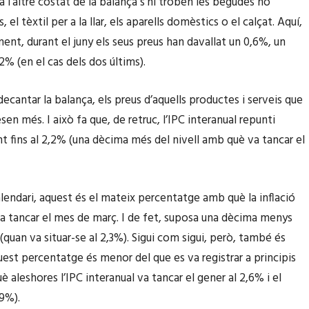
a l’altre costat de la balança s’hi troben les begudes no
, el tèxtil per a la llar, els aparells domèstics o el calçat. Aquí,
ent, durant el juny els seus preus han davallat un 0,6%, un
2% (en el cas dels dos últims).
decantar la balança, els preus d’aquells productes i serveis que
en més. I això fa que, de retruc, l’IPC interanual repunti
t fins al 2,2% (una dècima més del nivell amb què va tancar el
alendari, aquest és el mateix percentatge amb què la inflació
va tancar el mes de març. I de fet, suposa una dècima menys
l (quan va situar-se al 2,3%). Sigui com sigui, però, també és
uest percentatge és menor del que es va registrar a principis
è aleshores l’IPC interanual va tancar el gener al 2,6% i el
,9%).