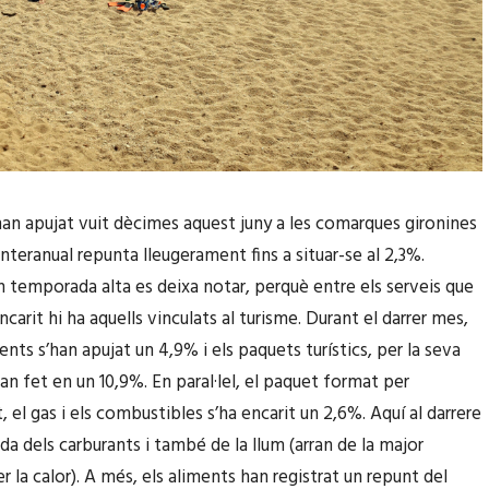
’han apujat vuit dècimes aquest juny a les comarques gironines
ó interanual repunta lleugerament fins a situar-se al 2,3%.
n temporada alta es deixa notar, perquè entre els serveis que
carit hi ha aquells vinculats al turisme. Durant el darrer mes,
ents s’han apujat un 4,9% i els paquets turístics, per la seva
an fet en un 10,9%. En paral·lel, el paquet format per
at, el gas i els combustibles s’ha encarit un 2,6%. Aquí al darrere
ada dels carburants i també de la llum (arran de la major
 la calor). A més, els aliments han registrat un repunt del