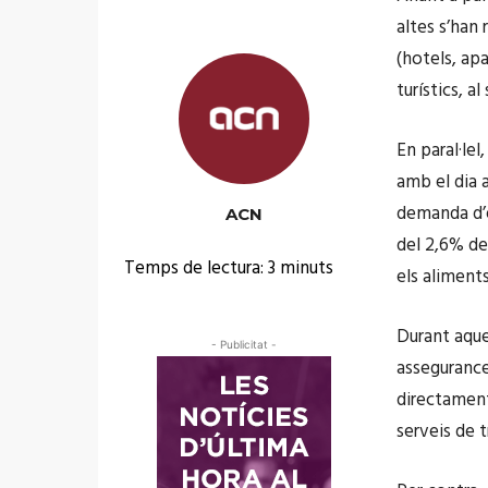
altes s’han 
(hotels, ap
turístics, a
En paral·le
amb el dia a
demanda d’e
ACN
del 2,6% del
Temps de lectura:
3
minuts
els aliment
Durant aque
- Publicitat -
assegurances
directament
serveis de t