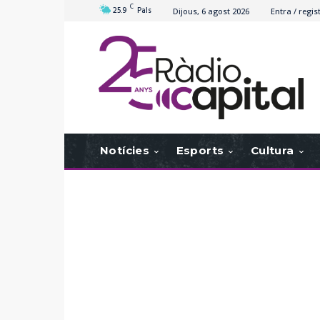
C
25.9
Pals
Dijous, 6 agost 2026
Entra / regis
Notícies
Esports
Cultura