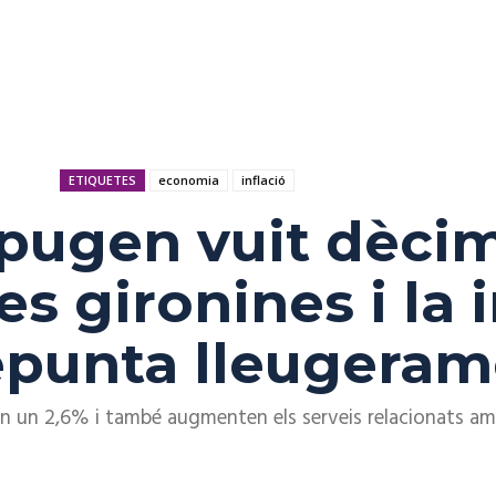
ETIQUETES
economia
inflació
apugen vuit dècim
s gironines i la i
epunta lleugeram
ixen un 2,6% i també augmenten els serveis relacionats am