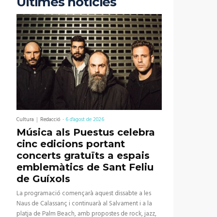
Últimes notícies
Cultura
Redacció
-
6 d'agost de 2026
Música als Puestus celebra
cinc edicions portant
concerts gratuïts a espais
emblemàtics de Sant Feliu
de Guíxols
La programació començarà aquest dissabte a les
Naus de Calassanç i continuarà al Salvament i a la
platja de Palm Beach, amb propostes de rock, jazz,