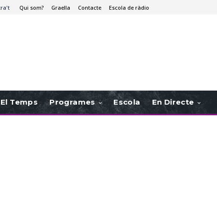
tra't
Qui som?
Graella
Contacte
Escola de ràdio
El Temps
Programes
Escola
En Directe