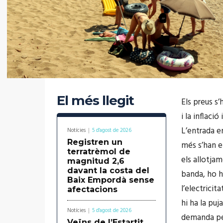
El més llegit
Els preus s
i la inflaci
L’entrada e
Notícies
5 d'agost de 2026
Registren un
més s’han en
terratrèmol de
els allotjam
magnitud 2,6
davant la costa del
banda, ho h
Baix Empordà sense
l’electricit
afectacions
hi ha la puj
Notícies
5 d'agost de 2026
demanda per
Veïns de l’Estartit