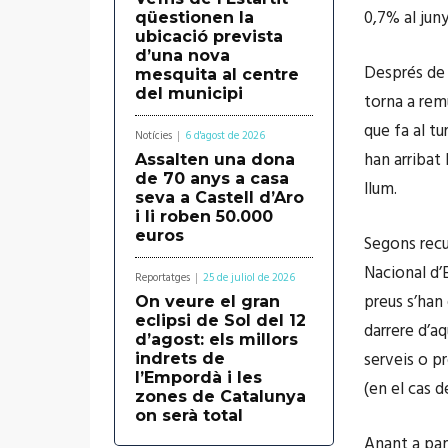
0,7% al juny
qüestionen la
ubicació prevista
d’una nova
Després de 
mesquita al centre
del municipi
torna a remu
que fa al t
Notícies
6 d'agost de 2026
han arribat 
Assalten una dona
de 70 anys a casa
llum.
seva a Castell d’Aro
i li roben 50.000
euros
Segons recu
Nacional d’E
Reportatges
25 de juliol de 2026
preus s’han 
On veure el gran
eclipsi de Sol del 12
darrere d’aq
d’agost: els millors
serveis o pr
indrets de
l’Empordà i les
(en el cas d
zones de Catalunya
on serà total
Anant a pam