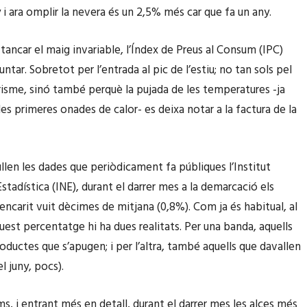
 i ara omplir la nevera és un 2,5% més car que fa un any.
tancar el maig invariable, l’Índex de Preus al Consum (IPC)
ntar. Sobretot per l’entrada al pic de l’estiu; no tan sols pel
urisme, sinó també perquè la pujada de les temperatures -ja
les primeres onades de calor- es deixa notar a la factura de la
llen les dades que periòdicament fa públiques l’Institut
stadística (INE), durant el darrer mes a la demarcació els
encarit vuit dècimes de mitjana (0,8%). Com ja és habitual, al
uest percentatge hi ha dues realitats. Per una banda, aquells
oductes que s’apugen; i per l’altra, també aquells que davallen
el juny, pocs).
s, i entrant més en detall, durant el darrer mes les alces més