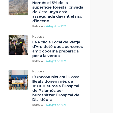
Només el 5% de la
superfície forestal privada
de Catalunya està
assegurada davant el risc
d’incendi
Redacció
-
6 d'agost de 2026
Notícies
La Policia Local de Platja
d’Aro deté dues persones
amb cocaïna preparada
per a la venda
Redacció
-
6 d'agost de 2026
Notícies
L’OncoMusicFest i Costa
Beats donen més de
18.000 euros a l’Hospital
de Palamós per
humanitzar l’Hospital de
Dia Mèdic
Redacció
-
6 d'agost de 2026