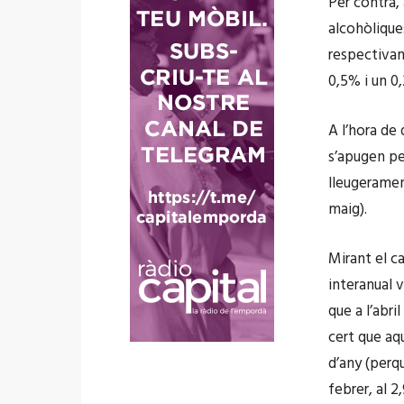
Per contra, 
alcohòliques
respectivam
0,5% i un 0,
A l’hora de 
s’apugen pes
lleugeramen
maig).
Mirant el c
interanual 
que a l’abri
cert que aq
d’any (perqu
febrer, al 2