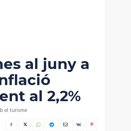
es al juny a
nflació
ent al 2,2%
b el turisme