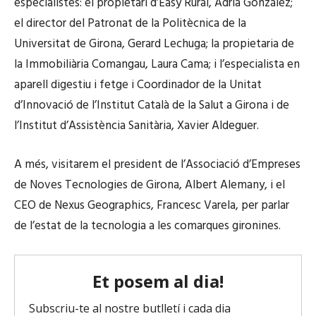
especialistes:
el
propietari
d’Easy
Rural, Adrià González;
el director del
Patronat
de la
Politècnica
de la
Universitat
de Girona, Gerard Lechuga; la propietaria de
la
Immobiliària
Comangau
, Laura Cama; i
l’especialista
en
aparell
digestiu
i
fetge
i Coordinador de la
Unitat
d’Innovació
de
l’Institut
Català
de la
Salut
a Girona i de
l’Institut
d’Assistència
Sanitària
, Xavier
Aldeguer
.
A més, visitarem el president de l’Associació d’Empreses
de Noves Tecnologies de Girona, Albert Alemany, i el
CEO de Nexus Geographics, Francesc Varela, per parlar
de l’estat de la tecnologia a les comarques gironines.