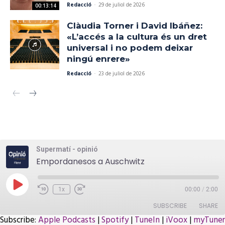
Redacció
-
29 de juliol de 2026
00:13:14
Clàudia Torner i David Ibáñez:
«L’accés a la cultura és un dret
universal i no podem deixar
ningú enrere»
Redacció
-
23 de juliol de 2026
Supermatí - opinió
Empordanesos a Auschwitz
Play
1x
00:00
/
2:00
Episode
SUBSCRIBE
SHARE
Subscribe:
Apple Podcasts
|
Spotify
|
TuneIn
|
iVoox
|
myTuner