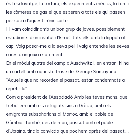
és l’esclavatge, la tortura, els experiments mèdics, la fam i
les càmeres de gas el que esperen a tots els qui passen
per sota d’aquest irònic cartell.
Hi vam coincidir amb un bon grup de joves, possiblement
estudiants d’un institut d’Israel, tots ells amb la kippah al
cap. Vaig posar-me a la seva pell i vaig entendre les seves
cares d’angoixa i sofriment.
En el mòdul quatre del camp d’Auschwitz I, en entrar, hi ha
un cartell amb aquesta frase de George Santayana:
“Aquells que no recorden el passat, estan condemnats a
repetir-lo”.
Com a president de l’Associació Amb les teves mans, que
treballem amb els refugiats siris a Grècia, amb els
emigrants subsaharians al Marroc, amb el poble de
Gàmbia i també, des de març passat amb el poble
d’Ucraïna, tinc la convicció que poc hem après del passat,…