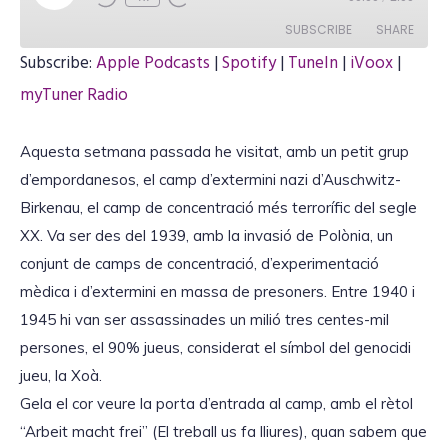
l
a
SUBSCRIBE
SHARE
y
E
Subscribe:
Apple Podcasts
|
Spotify
|
TuneIn
|
iVoox
|
p
i
SHARE
myTuner Radio
Apple Podcasts
Spotify
s
o
TuneIn
iVoox
d
LINK
e
Aquesta setmana passada he visitat, amb un petit grup
myTuner Radio
d’empordanesos, el camp d’extermini nazi d’Auschwitz-
RSS FEED
Birkenau, el camp de concentració més terrorífic del segle
XX. Va ser des del 1939, amb la invasió de Polònia, un
EMBED
conjunt de camps de concentració, d’experimentació
mèdica i d’extermini en massa de presoners. Entre 1940 i
1945 hi van ser assassinades un milió tres centes-mil
persones, el 90% jueus, considerat el símbol del genocidi
jueu, la Xoà.
Gela el cor veure la porta d’entrada al camp, amb el rètol
“Arbeit macht frei” (El treball us fa lliures), quan sabem que