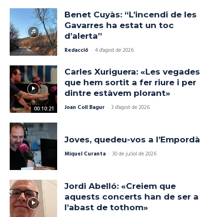
Benet Cuyàs: “L’incendi de les
Gavarres ha estat un toc
d’alerta”
Redacció
-
4 d'agost de 2026
Carles Xuriguera: «Les vegades
que hem sortit a fer riure i per
dintre estàvem plorant»
Joan Coll Bagur
-
3 d'agost de 2026
00:10:21
Joves, quedeu-vos a l’Empordà
Miquel Curanta
-
30 de juliol de 2026
Jordi Abelló: «Creiem que
aquests concerts han de ser a
l’abast de tothom»