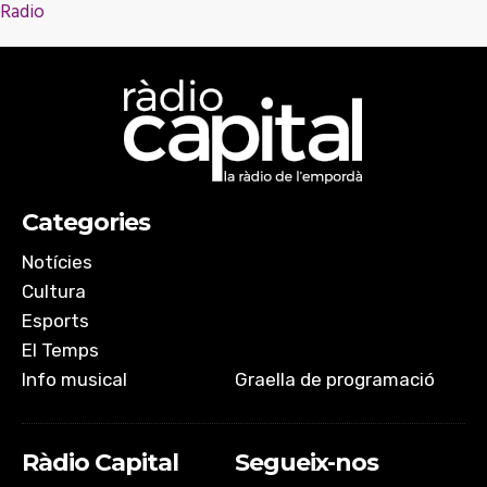
Radio
SHARE
Apple Podcasts
Spotify
TuneIn
iVoox
LINK
myTuner Radio
RSS FEED
EMBED
Categories
Notícies
Cultura
Esports
El Temps
Info musical
Graella de programació
Ràdio Capital
Segueix-nos