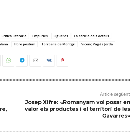
Crítica Literària
Empúries
Figueres
La carícia dels detalls
alana
llibre pòstum
Torroella de Montgrí
Vicenç Pagès Jordà
Article següent
Josep Xifre: «Romanyam vol posar en
re,
valor els productes i el territori de les
Gavarres»