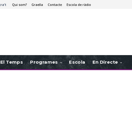
tra't
Qui som?
Graella
Contacte
Escola de ràdio
El Temps
Programes
Escola
En Directe