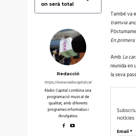
on serà total
També va e
tramvia an
Pòstumamen
En primera
Amb
La car
reunida en u
Redacció
la seva pass
https://www.radiocapital.cat
Ràdio Capital combina una
programació musical de
qualitat, amb diferents
programes informatius i
divulgatius.