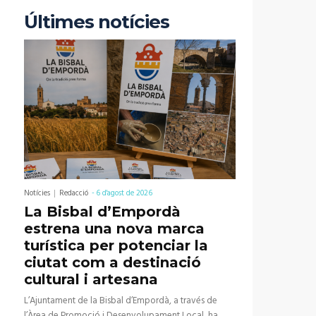
Últimes notícies
Notícies
Redacció
-
6 d'agost de 2026
La Bisbal d’Empordà
estrena una nova marca
turística per potenciar la
ciutat com a destinació
cultural i artesana
L’Ajuntament de la Bisbal d’Empordà, a través de
l’Àrea de Promoció i Desenvolupament Local, ha