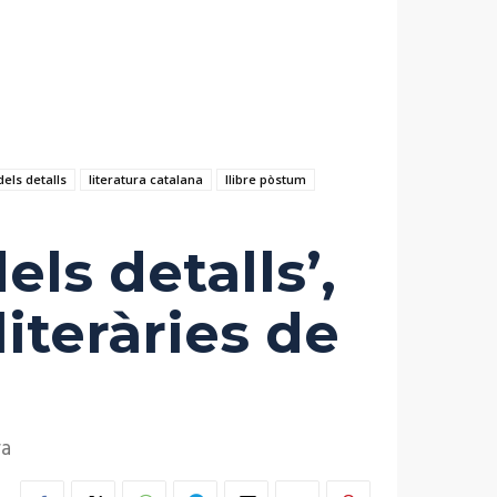
dels detalls
literatura catalana
llibre pòstum
els detalls’,
literàries de
ra