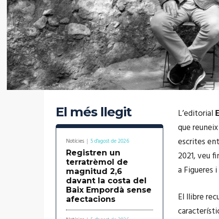
El més llegit
L’editorial
que reuneix
escrites ent
Notícies
5 d'agost de 2026
Registren un
2021, veu fi
terratrèmol de
a Figueres i
magnitud 2,6
davant la costa del
Baix Empordà sense
El llibre re
afectacions
característi