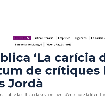
ETIQUETES
Crítica Literària
Empúries
Figueres
La carícia 
Torroella de Montgrí
Vicenç Pagès Jordà
ica ‘La carícia d
tum de crítiques 
s Jordà
ona sobre la crítica i la seva manera d’entendre la literatu