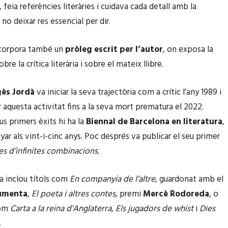
 feia referències literàries i cuidava cada detall amb la
no deixar res essencial per dir.
ncorpora també un
pròleg escrit per l’autor
, on exposa la
bre la crítica literària i sobre el mateix llibre.
gès Jordà
va iniciar la seva trajectòria com a crític l’any 1989 i
 aquesta activitat fins a la seva mort prematura el 2022.
us primers èxits hi ha la
Biennal de Barcelona en literatura
,
ar als vint-i-cinc anys. Poc després va publicar el seu primer
es d’infinites combinacions
.
a inclou títols com
En companyia de l’altre
, guardonat amb el
umenta
,
El poeta i altres contes
, premi
Mercè Rodoreda
, o
com
Carta a la reina d’Anglaterra
,
Els jugadors de whist
i
Dies
.