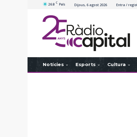
C
26.8
Pals
Dijous, 6 agost 2026
Entra / regis
Notícies
Esports
Cultura