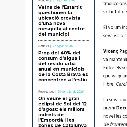
Notícies
5 d'agost de 2026
traduccions,
Veïns de l’Estartit
voluntat de 
qüestionen la
ubicació prevista
d’una nova
El volum i
mesquita al centre
del municipi
seva visió so
Notícies
4 d'agost de 2026
Vicenç Pa
Prop del 40% del
consum d’aigua i
va mantenir
del residu urbà
Entre els se
anual en municipis
de la Costa Brava es
que va guany
concentren a l’estiu
llibre,
Cercl
Reportatges
25 de juliol de 2026
On veure el gran
La seva obr
eclipsi de Sol del 12
premi
Doc
d’agost: els millors
indrets de
novel·les 
l’Empordà i les
de frontera
zones de Catalunya