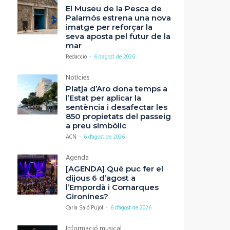
El Museu de la Pesca de
Palamós estrena una nova
imatge per reforçar la
seva aposta pel futur de la
mar
Redacció
-
6 d'agost de 2026
Notícies
Platja d’Aro dona temps a
l’Estat per aplicar la
sentència i desafectar les
850 propietats del passeig
a preu simbòlic
ACN
-
6 d'agost de 2026
Agenda
[AGENDA] Què puc fer el
dijous 6 d’agost a
l’Empordà i Comarques
Gironines?
Carla Saló Pujol
-
6 d'agost de 2026
Informació musical