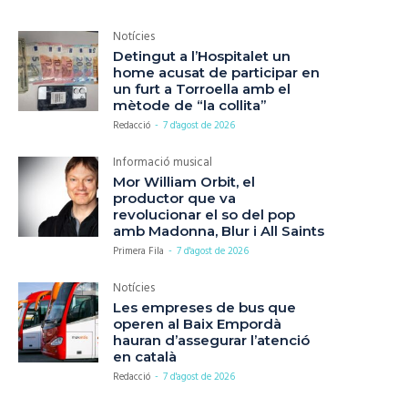
Notícies
Detingut a l’Hospitalet un
home acusat de participar en
un furt a Torroella amb el
mètode de “la collita”
Redacció
-
7 d'agost de 2026
Informació musical
Mor William Orbit, el
productor que va
revolucionar el so del pop
amb Madonna, Blur i All Saints
Primera Fila
-
7 d'agost de 2026
Notícies
Les empreses de bus que
operen al Baix Empordà
hauran d’assegurar l’atenció
en català
Redacció
-
7 d'agost de 2026