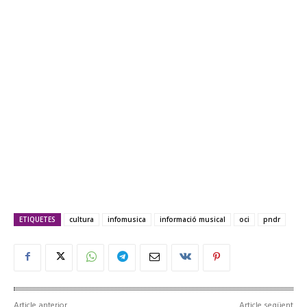
ETIQUETES
cultura
infomusica
informació musical
oci
pndr
Article anterior
Article següent