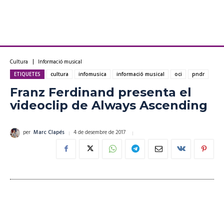
Cultura
Informació musical
ETIQUETES
cultura
infomusica
informació musical
oci
pndr
Franz Ferdinand presenta el
videoclip de Always Ascending
4 de desembre de 2017
per
Marc Clapés