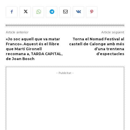
Article anterior
Article següent
«Jo soc aquell que va matar
Torna el Nomad Festival al
Franco». Aquest és el llibre
castell de Calonge amb més
que Martí Gironell
d’una trentena
recomana a, TARDA CAPITAL,
d’espectacles
de Joan Bosch
- Publicitat -