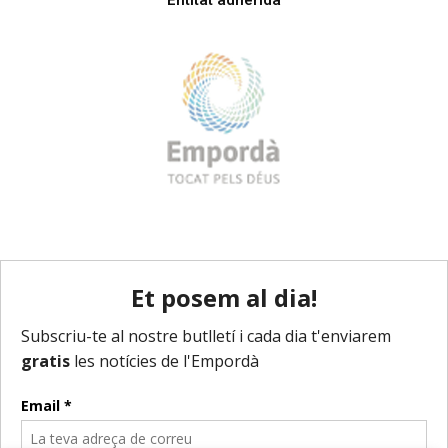
Entitat adherida