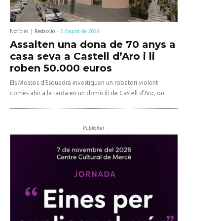
Notícies
Redacció
-
6 d'agost de 2026
Assalten una dona de 70 anys a
casa seva a Castell d’Aro i li
roben 50.000 euros
Els Mossos d’Esquadra investiguen un robatori violent
comès ahir a la tarda en un domicili de Castell d’Aro, on...
- Publicitat -