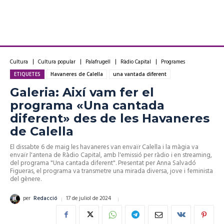
Cultura
Cultura popular
Palafrugell
Ràdio Capital
Programes
ETIQUETES
Havaneres de Calella
una vantada diferent
Galeria: Així vam fer el
programa «Una cantada
diferent» des de les Havaneres
de Calella
El dissabte 6 de maig les havaneres van envaïr Calella i la màgia va
envaïr l'antena de Ràdio Capital, amb l'emissió per ràdio i en streaming,
del programa "Una cantada diferent". Presentat per Anna Salvadó
Figueras, el programa va transmetre una mirada diversa, jove i feminista
del gènere.
17 de juliol de 2024
per
Redacció