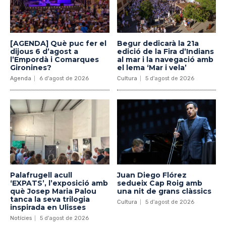
[AGENDA] Què puc fer el
Begur dedicarà la 21a
dijous 6 d’agost a
edició de la Fira d’Indians
l’Empordà i Comarques
al mar i la navegació amb
Gironines?
el lema ‘Mar i vela’
Agenda
6 d'agost de 2026
Cultura
5 d'agost de 2026
Palafrugell acull
Juan Diego Flórez
‘EXPATS’, l’exposició amb
sedueix Cap Roig amb
què Josep Maria Palou
una nit de grans clàssics
tanca la seva trilogia
Cultura
5 d'agost de 2026
inspirada en Ulisses
Notícies
5 d'agost de 2026