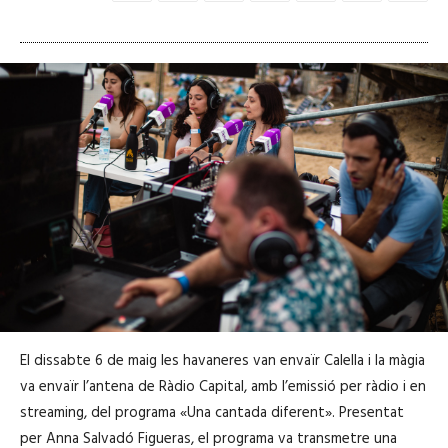
El dissabte 6 de maig les havaneres van envaïr Calella i la màgia
va envaïr l’antena de Ràdio Capital, amb l’emissió per ràdio i en
streaming, del programa «Una cantada diferent». Presentat
per Anna Salvadó Figueras, el programa va transmetre una