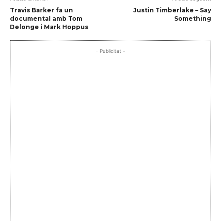
Travis Barker fa un
Justin Timberlake – Say
documental amb Tom
Something
Delonge i Mark Hoppus
- Publicitat -