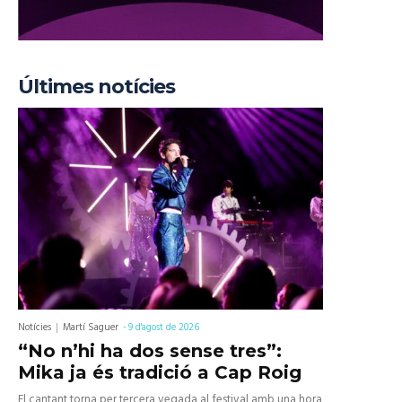
Últimes notícies
Notícies
Martí Saguer
-
9 d'agost de 2026
“No n’hi ha dos sense tres”:
Mika ja és tradició a Cap Roig
El cantant torna per tercera vegada al festival amb una hora