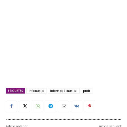
ETIQUETES
infomusica
informació musical
pndr
Article anterior
Article següent