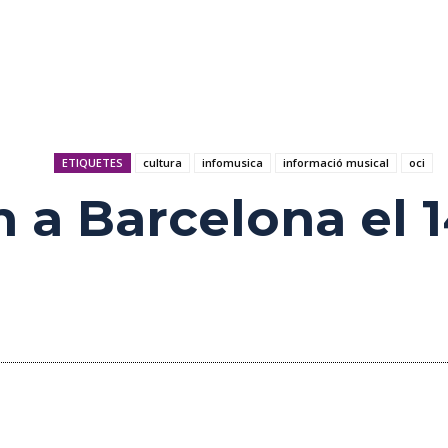
ETIQUETES
cultura
infomusica
informació musical
oci
 a Barcelona el 1