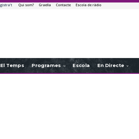
gistra't
Qui som?
Graella
Contacte
Escola de ràdio
El Temps
Programes
Escola
En Directe