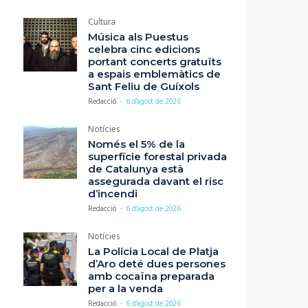
Cultura
Música als Puestus
celebra cinc edicions
portant concerts gratuïts
a espais emblemàtics de
Sant Feliu de Guíxols
Redacció
-
6 d'agost de 2026
Notícies
Només el 5% de la
superfície forestal privada
de Catalunya està
assegurada davant el risc
d’incendi
Redacció
-
6 d'agost de 2026
Notícies
La Policia Local de Platja
d’Aro deté dues persones
amb cocaïna preparada
per a la venda
Redacció
-
6 d'agost de 2026