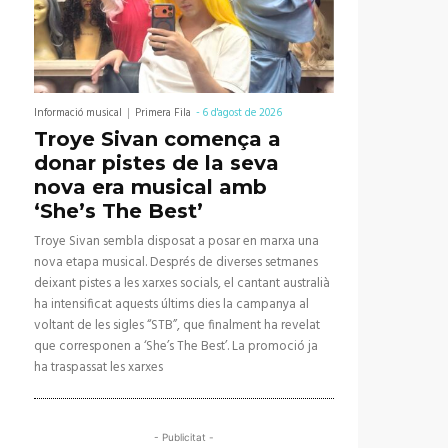
Informació musical
Primera Fila
-
6 d'agost de 2026
Troye Sivan comença a
donar pistes de la seva
nova era musical amb
‘She’s The Best’
Troye Sivan sembla disposat a posar en marxa una
nova etapa musical. Després de diverses setmanes
deixant pistes a les xarxes socials, el cantant australià
ha intensificat aquests últims dies la campanya al
voltant de les sigles “STB”, que finalment ha revelat
que corresponen a ‘She’s The Best’. La promoció ja
ha traspassat les xarxes
- Publicitat -