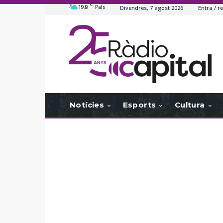
C
19.8
Pals
Divendres, 7 agost 2026
Entra / re
Notícies
Esports
Cultura