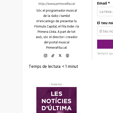
http://www.primerafila.cat
Sóc el programador musical
de la ràdio i també
m'encarrego de presentar la
Fórmula Capital, el Fila Indie i la
Primera Llista. A part de tot
això, sóc el director i creador
del portal musical
PrimeraFila.cat
Temps de lectura:
< 1
minut
- Publicitat -