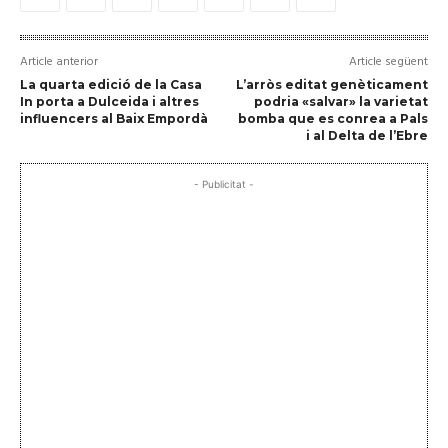
Article anterior
Article següent
La quarta edició de la Casa
L’arròs editat genèticament
In porta a Dulceida i altres
podria «salvar» la varietat
influencers al Baix Empordà
bomba que es conrea a Pals
i al Delta de l’Ebre
- Publicitat -