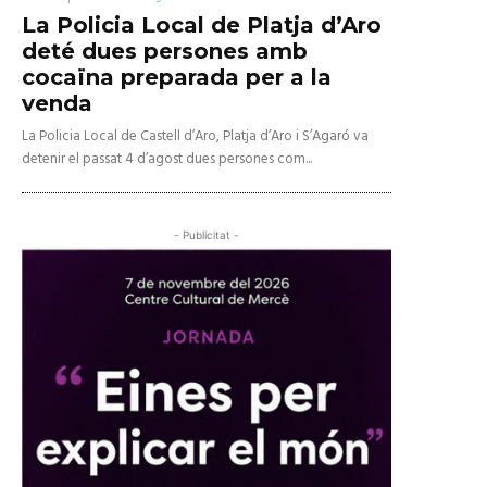
La Policia Local de Platja d’Aro
deté dues persones amb
cocaïna preparada per a la
venda
La Policia Local de Castell d’Aro, Platja d’Aro i S’Agaró va
detenir el passat 4 d’agost dues persones com...
- Publicitat -