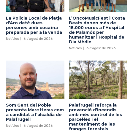
La Policia Local de Platja
L’OncoMusicFest i Costa
d’Aro deté dues
Beats donen més de
persones amb cocaïna
18.000 euros a l’Hospital
preparada per a la venda
de Palamós per
humanitzar l’Hospital de
Notícies
6 d'agost de 2026
Dia Mèdic
Notícies
6 d'agost de 2026
Som Gent del Poble
Palafrugell reforça la
presenta Marc Heras com
prevenció d’incendis
a candidat a l’alcaldia de
amb més control de les
Palafrugell
parcel·les i el
manteniment de les
Notícies
6 d'agost de 2026
franges forestals