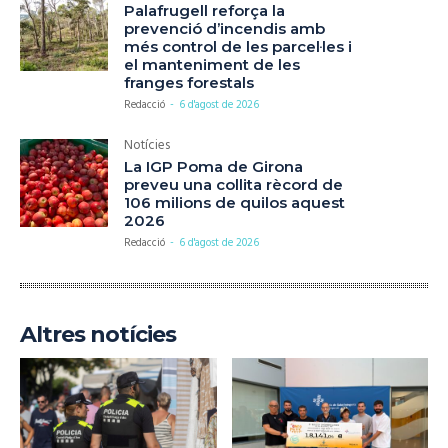
Palafrugell reforça la
prevenció d’incendis amb
més control de les parcel·les i
el manteniment de les
franges forestals
Redacció
-
6 d'agost de 2026
Notícies
La IGP Poma de Girona
preveu una collita rècord de
106 milions de quilos aquest
2026
Redacció
-
6 d'agost de 2026
Altres notícies