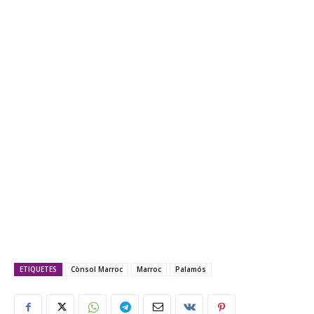
ETIQUETES
Cònsol Marroc
Marroc
Palamós