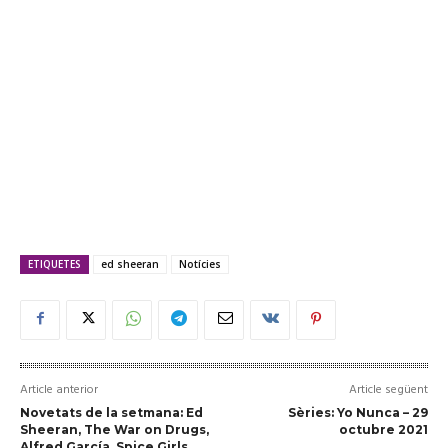
ETIQUETES
ed sheeran
Notícies
Article anterior
Article següent
Novetats de la setmana: Ed
Sèries: Yo Nunca – 29
Sheeran, The War on Drugs,
octubre 2021
Alfred García, Spice Girls