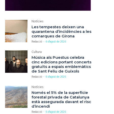
Notícies
Les tempestes deixen una
quarantena d’incidències a les
comarques de Girona
Redacció
-
6 d'agost de 2026
Cultura
Música als Puestus celebra
cinc edicions portant concerts
gratuïts a espais emblemàtics
de Sant Feliu de Guíxols
Redacció
-
6 d'agost de 2026
Notícies
Només el 5% de la superfície
forestal privada de Catalunya
està assegurada davant el risc
d’incendi
Redacció
-
6 d'agost de 2026