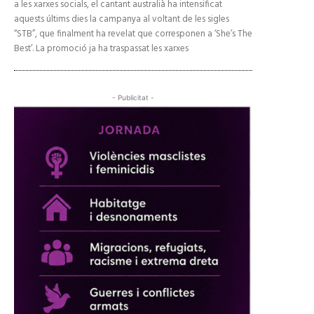
a les xarxes socials, el cantant australià ha intensificat
aquests últims dies la campanya al voltant de les sigles
“STB”, que finalment ha revelat que corresponen a ‘She’s The
Best’. La promoció ja ha traspassat les xarxes
- Publicitat -