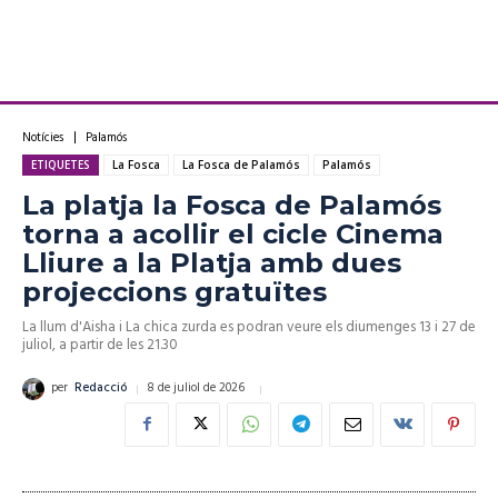
Notícies
Palamós
ETIQUETES
La Fosca
La Fosca de Palamós
Palamós
La platja la Fosca de Palamós
torna a acollir el cicle Cinema
Lliure a la Platja amb dues
projeccions gratuïtes
La llum d'Aisha i La chica zurda es podran veure els diumenges 13 i 27 de
juliol, a partir de les 21.30
8 de juliol de 2026
per
Redacció