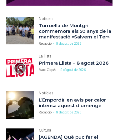
Notícies
Torroella de Montgrí
commemora els 50 anys de la
manifestació «Salvem el Ter»
Redacció
-
8 d'agost de 2026
La llista
Primera Llista – 8 agost 2026
Marc Clapés
-
8 d'agost de 2026
Notícies
L’Empordà, en avís per calor
intensa aquest diumenge
Redacció
-
8 d'agost de 2026
Cultura
[AGENDA] Què puc fer el