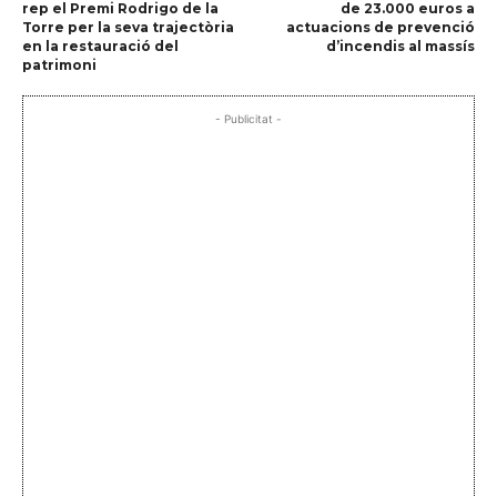
rep el Premi Rodrigo de la
de 23.000 euros a
Torre per la seva trajectòria
actuacions de prevenció
en la restauració del
d’incendis al massís
patrimoni
- Publicitat -