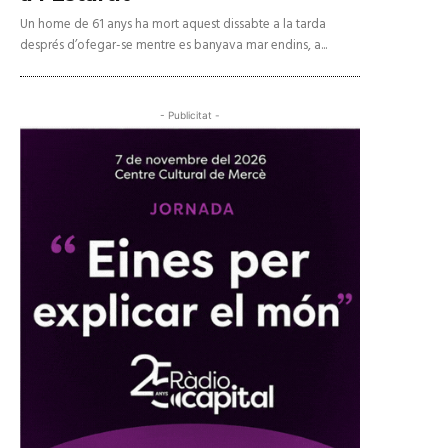
Un home de 61 anys ha mort aquest dissabte a la tarda
després d’ofegar-se mentre es banyava mar endins, a...
- Publicitat -