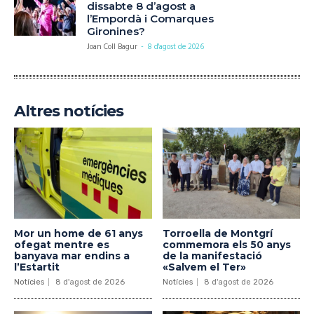
dissabte 8 d’agost a
l’Empordà i Comarques
Gironines?
Joan Coll Bagur
-
8 d'agost de 2026
Altres notícies
Mor un home de 61 anys
Torroella de Montgrí
ofegat mentre es
commemora els 50 anys
banyava mar endins a
de la manifestació
l’Estartit
«Salvem el Ter»
Notícies
8 d'agost de 2026
Notícies
8 d'agost de 2026