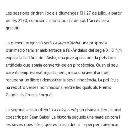
Les sessions tindran lloc els diumenges 13 i 27 de juliol, a partir
de les 21.30, coincidint amb la posta de sol. L’accés serà
gratuït.
La primera projecció serà
La llum d’Aisha
, una proposta
d’animació familiar ambientada a l’al-Àndalus del segle XI. El film
explica la història de l’Aisha, una jove apassionada pels focs
artificials que somia convertir-se en pirotècnica. Quan el seu
pare és empresonat injustament, inicia una aventura per
recuperar un llibre i demostrar la seva innocència. La pel·lícula
ha rebut diverses nominacions, entre les quals als
Premis
Gaudí
i als
Premis Forqué
.
La segona sessió oferirà
La chica zurda
, un drama internacional
coescrit per
Sean Baker
. La història segueix una mare soltera i
les seves dues filles, que es traslladen a Taipei per començar