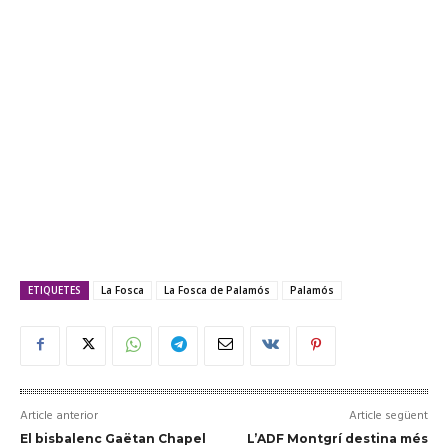
ETIQUETES
La Fosca
La Fosca de Palamós
Palamós
Article anterior
Article següent
El bisbalenc Gaëtan Chapel
L’ADF Montgrí destina més