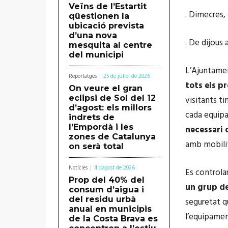
Veïns de l’Estartit
. Dimecres, 
qüestionen la
ubicació prevista
d’una nova
. De dijous 
mesquita al centre
del municipi
L’Ajuntamen
Reportatges
25 de juliol de 2026
tots els p
On veure el gran
eclipsi de Sol del 12
visitants ti
d’agost: els millors
cada equipa
indrets de
l’Empordà i les
necessari 
zones de Catalunya
amb mobilit
on serà total
Notícies
4 d'agost de 2026
Es controlar
Prop del 40% del
un grup d
consum d’aigua i
del residu urbà
seguretat qu
anual en municipis
l’equipame
de la Costa Brava es