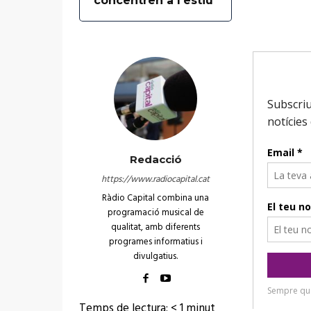
concentren a l’estiu
Redacció
https://www.radiocapital.cat
Ràdio Capital combina una
programació musical de
qualitat, amb diferents
programes informatius i
divulgatius.
Temps de lectura:
< 1
minut