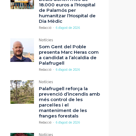
18.000 euros a l’Hospital
de Palamós per
humanitzar l’Hospital de
Dia Mèdic
Redacció
-
6 d'agost de 2026
Notícies
Som Gent del Poble
presenta Marc Heras com
a candidat a l’alcaldia de
Palafrugell
Redacció
-
6 d'agost de 2026
Notícies
Palafrugell reforça la
prevenció d’incendis amb
més control de les
parcel·les i el
manteniment de les
franges forestals
Redacció
-
6 d'agost de 2026
Notícies