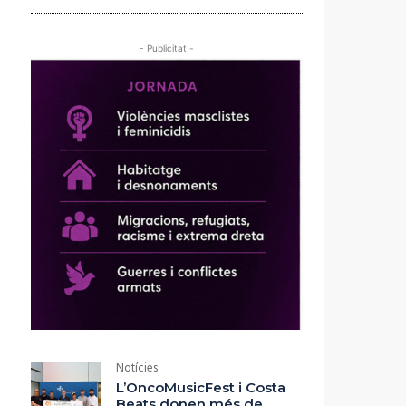
- Publicitat -
Notícies
L’OncoMusicFest i Costa
Beats donen més de