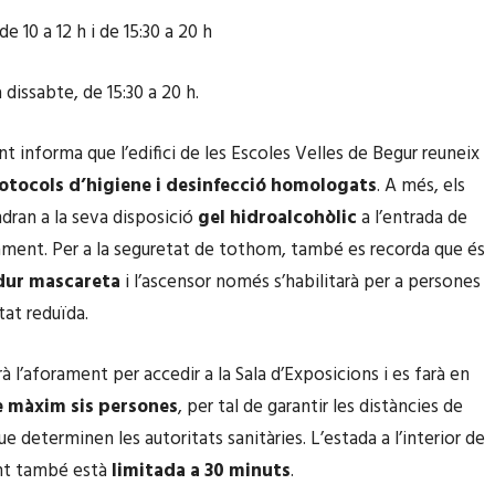
de 10 a 12 h i de 15:30 a 20 h
a dissabte, de 15:30 a 20 h.
t informa que l’edifici de les Escoles Velles de Begur reuneix
rotocols d’higiene i desinfecció homologats
. A més, els
ndran a la seva disposició
gel hidroalcohòlic
a l’entrada de
ment. Per a la seguretat de tothom, també es recorda que és
dur mascareta
i l’ascensor només s’habilitarà per a persones
at reduïda.
à l’aforament per accedir a la Sala d’Exposicions i es farà en
e màxim sis persones
, per tal de garantir les distàncies de
e determinen les autoritats sanitàries. L’estada a l’interior de
nt també està
limitada a 30 minuts
.