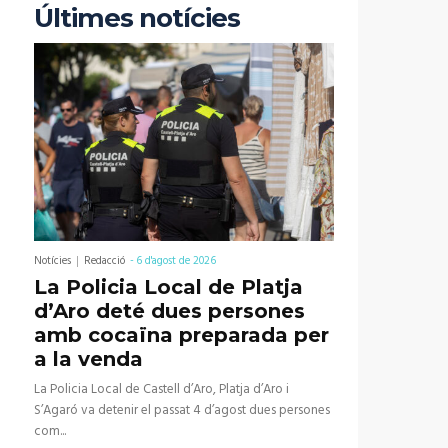
Últimes notícies
Notícies
Redacció
-
6 d'agost de 2026
La Policia Local de Platja
d’Aro deté dues persones
amb cocaïna preparada per
a la venda
La Policia Local de Castell d’Aro, Platja d’Aro i
S’Agaró va detenir el passat 4 d’agost dues persones
com...