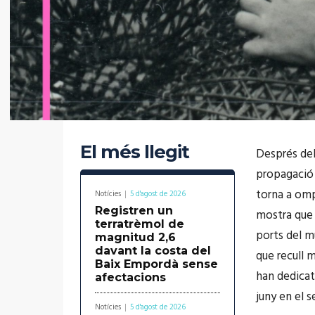
El més llegit
Després del 
propagació 
torna a ompl
Notícies
5 d'agost de 2026
Registren un
mostra que 
terratrèmol de
ports del mu
magnitud 2,6
davant la costa del
que recull m
Baix Empordà sense
han dedicat 
afectacions
juny en el s
Notícies
5 d'agost de 2026