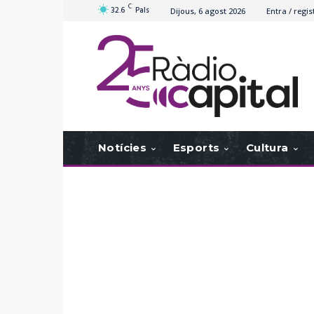
C
32.6
Pals
Dijous, 6 agost 2026
Entra / regis
Notícies
Esports
Cultura