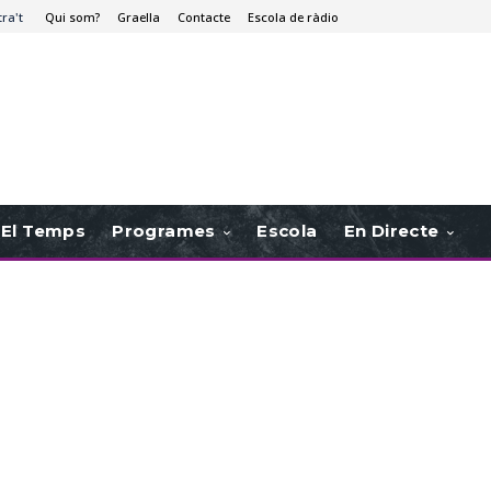
tra't
Qui som?
Graella
Contacte
Escola de ràdio
El Temps
Programes
Escola
En Directe