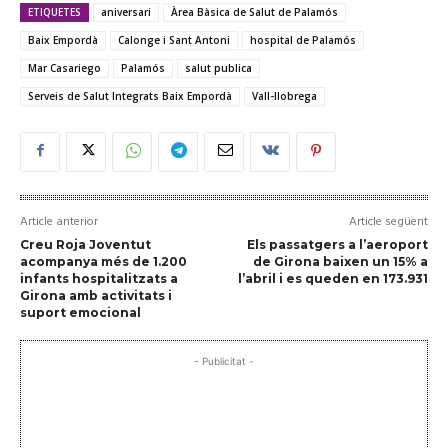
ETIQUETES
aniversari
Àrea Bàsica de Salut de Palamós
Baix Empordà
Calonge i Sant Antoni
hospital de Palamós
Mar Casariego
Palamós
salut publica
Serveis de Salut Integrats Baix Empordà
Vall-llobrega
Article anterior
Article següent
Creu Roja Joventut
Els passatgers a l’aeroport
acompanya més de 1.200
de Girona baixen un 15% a
infants hospitalitzats a
l’abril i es queden en 173.931
Girona amb activitats i
suport emocional
- Publicitat -