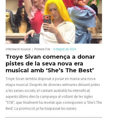
Informació musical
Primera Fila
-
6 d'agost de 2026
Troye Sivan comença a donar
pistes de la seva nova era
musical amb ‘She’s The Best’
Troye Sivan sembla disposat a posar en marxa una nova
etapa musical. Després de diverses setmanes deixant pistes
a les xarxes socials, el cantant australià ha intensificat
aquests últims dies la campanya al voltant de les sigles
“STB”, que finalment ha revelat que corresponen a ‘She’s The
Best’. La promoció ja ha traspassat les xarxes