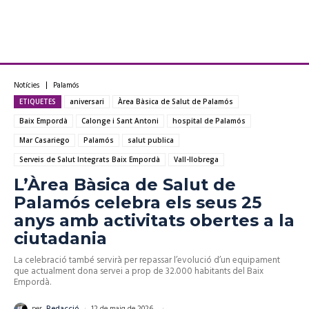
Notícies
Palamós
ETIQUETES
aniversari
Àrea Bàsica de Salut de Palamós
Baix Empordà
Calonge i Sant Antoni
hospital de Palamós
Mar Casariego
Palamós
salut publica
Serveis de Salut Integrats Baix Empordà
Vall-llobrega
L’Àrea Bàsica de Salut de
Palamós celebra els seus 25
anys amb activitats obertes a la
ciutadania
La celebració també servirà per repassar l’evolució d’un equipament
que actualment dona servei a prop de 32.000 habitants del Baix
Empordà.