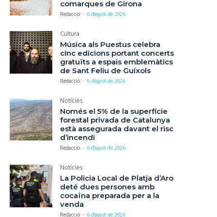
comarques de Girona
Redacció
-
6 d'agost de 2026
Cultura
Música als Puestus celebra
cinc edicions portant concerts
gratuïts a espais emblemàtics
de Sant Feliu de Guíxols
Redacció
-
6 d'agost de 2026
Notícies
Només el 5% de la superfície
forestal privada de Catalunya
està assegurada davant el risc
d’incendi
Redacció
-
6 d'agost de 2026
Notícies
La Policia Local de Platja d’Aro
deté dues persones amb
cocaïna preparada per a la
venda
Redacció
-
6 d'agost de 2026