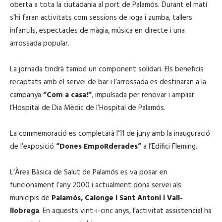
oberta a tota la ciutadania al port de Palamós. Durant el matí
s’hi faran activitats com sessions de ioga i zumba, tallers
infantils, espectacles de màgia, música en directe i una
arrossada popular.
La jornada tindrà també un component solidari. Els beneficis
recaptats amb el servei de bar i l’arrossada es destinaran a la
campanya
“Com a casa!”
, impulsada per renovar i ampliar
l’Hospital de Dia Mèdic de l’Hospital de Palamós.
La commemoració es completarà l’11 de juny amb la inauguració
de l’exposició
“Dones EmpoRderades”
a l’Edifici Fleming.
L’Àrea Bàsica de Salut de Palamós es va posar en
funcionament l’any 2000 i actualment dona servei als
municipis de
Palamós, Calonge i Sant Antoni i Vall-
llobrega
. En aquests vint-i-cinc anys, l’activitat assistencial ha