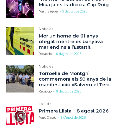
Mika ja és tradició a Cap Roig
Martí Saguer
-
9 d'agost de 2026
Notícies
Mor un home de 61 anys
ofegat mentre es banyava
mar endins a l’Estartit
Redacció
-
8 d'agost de 2026
Notícies
Torroella de Montgrí
commemora els 50 anys de la
manifestació «Salvem el Ter»
Redacció
-
8 d'agost de 2026
La llista
Primera Llista – 8 agost 2026
Marc Clapés
-
8 d'agost de 2026