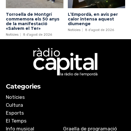
Torroella de Montgrí
L’Empordà, en avís per
commemora els 50 anys
calor intensa aquest
de la manifestació
diumenge
«Salvem el Ter»
Notícies
8 d'agost de 2026
Notícies
8 d'agost de 2026
Categories
Notícies
Cultura
Esports
El Temps
Info musical
Graella de programació