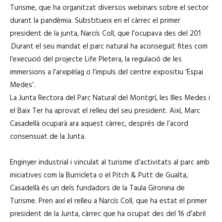
Turisme, que ha organitzat diversos webinars sobre el sector
durant la pandèmia. Substitueix en el càrrec el primer
president de la junta, Narcís Coll, que l’ocupava des del 201
.Durant el seu mandat el parc natural ha aconseguit fites com
l’execució del projecte Life Pletera, la regulació de les
immersions a l’arxipèlag o l’impuls del centre expositiu ‘Espai
Medes’.
La Junta Rectora del Parc Natural del Montgrí, les Illes Medes i
el Baix Ter ha aprovat el relleu del seu president. Així, Marc
Casadellà ocuparà ara aquest càrrec, després de l’acord
consensuat de la Junta.
Enginyer industrial i vinculat al turisme d’activitats al parc amb
iniciatives com la Burricleta o el Pitch & Putt de Gualta,
Casadellà és un dels fundadors de la Taula Gironina de
Turisme. Pren així el relleu a Narcís Coll, que ha estat el primer
president de la Junta, càrrec que ha ocupat des del 16 d’abril