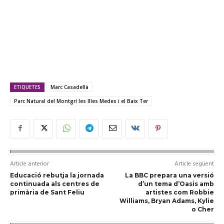
ETIQUETES
Marc Casadellà
Parc Natural del Montgrí les Illes Medes i el Baix Ter
Article anterior
Article següent
Educació rebutja la jornada
La BBC prepara una versió
continuada als centres de
d’un tema d’Oasis amb
primària de Sant Feliu
artistes com Robbie
Williams, Bryan Adams, Kylie
o Cher