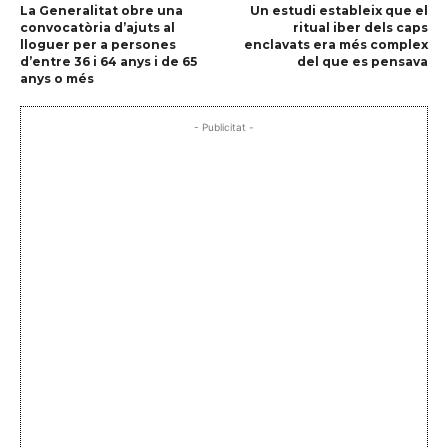
La Generalitat obre una
Un estudi estableix que el
convocatòria d’ajuts al
ritual iber dels caps
lloguer per a persones
enclavats era més complex
d’entre 36 i 64 anys i de 65
del que es pensava
anys o més
- Publicitat -