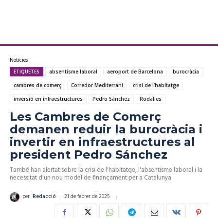
Notícies
ETIQUETES
absentisme laboral
aeroport de Barcelona
burocràcia
cambres de comerç
Corredor Mediterrani
crisi de l’habitatge
inversió en infraestructures
Pedro Sánchez
Rodalies
Les Cambres de Comerç
demanen reduir la burocràcia i
invertir en infraestructures al
president Pedro Sánchez
També han alertat sobre la crisi de l'habitatge, l'absentisme laboral i la
necessitat d'un nou model de finançament per a Catalunya
21 de febrer de 2025
per
Redacció