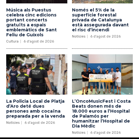
Música als Puestus
Només el 5% de la
celebra cinc edicions
superfície forestal
portant concerts
privada de Catalunya
gratuïts a espais
està assegurada davant
emblemàtics de Sant
el risc d’incendi
Feliu de Guíxols
Notícies
6 d'agost de 2026
Cultura
6 d'agost de 2026
La Policia Local de Platja
L’OncoMusicFest i Costa
d’Aro deté dues
Beats donen més de
persones amb cocaïna
18.000 euros a l’Hospital
preparada per a la venda
de Palamós per
humanitzar l’Hospital de
Notícies
6 d'agost de 2026
Dia Mèdic
Notícies
6 d'agost de 2026