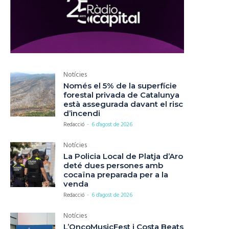
Notícies
Només el 5% de la superfície
forestal privada de Catalunya
està assegurada davant el risc
d’incendi
Redacció
-
6 d'agost de 2026
Notícies
La Policia Local de Platja d’Aro
deté dues persones amb
cocaïna preparada per a la
venda
Redacció
-
6 d'agost de 2026
Notícies
L’OncoMusicFest i Costa Beats