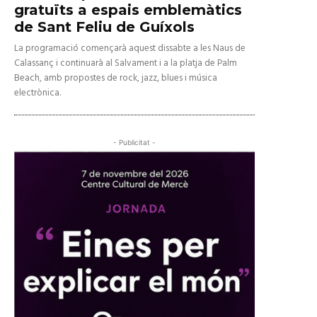
gratuïts a espais emblemàtics
de Sant Feliu de Guíxols
La programació començarà aquest dissabte a les Naus de
Calassanç i continuarà al Salvament i a la platja de Palm
Beach, amb propostes de rock, jazz, blues i música
electrònica.
- Publicitat -