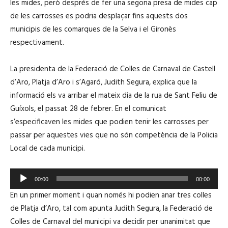
les mides, però després de fer una segona presa de mides cap
de les carrosses es podria desplaçar fins aquests dos
municipis de les comarques de la Selva i el Gironès
respectivament.
La presidenta de la Federació de Colles de Carnaval de Castell
d’Aro, Platja d’Aro i s’Agaró, Judith Segura, explica que la
informació els va arribar el mateix dia de la rua de Sant Feliu de
Guíxols, el passat 28 de febrer. En el comunicat
s’especificaven les mides que podien tenir les carrosses per
passar per aquestes vies que no són competència de la Policia
Local de cada municipi.
R
00:00
00:00
e
En un primer moment i quan només hi podien anar tres colles
p
de Platja d’Aro, tal com apunta Judith Segura, la Federació de
r
Colles de Carnaval del municipi va decidir per unanimitat que
o