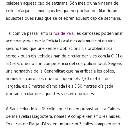
celebren aquest cap de setmana. Són més d’una vintena de
colles d’aquests municipis les que no podran desfilar durant
aquestes dues rues que se celebren aquest cap de setmana.
Tal com va passar amb la
rua de Pals
, les carrosses poden anar
acompanyades per la Policia Local de cada municipi en vies
secundàries que uneixen les poblacions. La problemàtica
sorgeix quan els vehicles han de circular per vies com la C-31 o
la C-65, que no són competència del cos policial local. Segons
una normativa de la Generalitat que ha arribat a les colles,
només les carrosses que no superin els 7,50 metres de
llargada, els 3 metres d’amplada i els 3,50 metres d’alçada
podran circular per aquestes vies interurbanes.
A Sant Feliu de les 18 colles que tenien previst anar a Caldes
de Malavella i Llagostera, només 9 compleixen amb les mides.
En el cas de Platja d’Aro, en un principi 3 colles complien amb