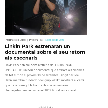
Informació musical
Primera Fila
-
5 d'agost de 2026
Linkin Park estrenaran un
documental sobre el seu retorn
als escenaris
Linkin Park han anunciat l’estrena de “LINKIN PARK:
UNSHATTER”, un nou documental que arribarà als cinemes
de tot el món el pròxim 30 de setembre. Dirigit per Joe
Hahn, membre fundador del grup, el film mostrarà el camí
que ha recorregut la banda des de les sessions
d’enregistrament iniciades el 2022 fins al seu esperat
- Publicitat -