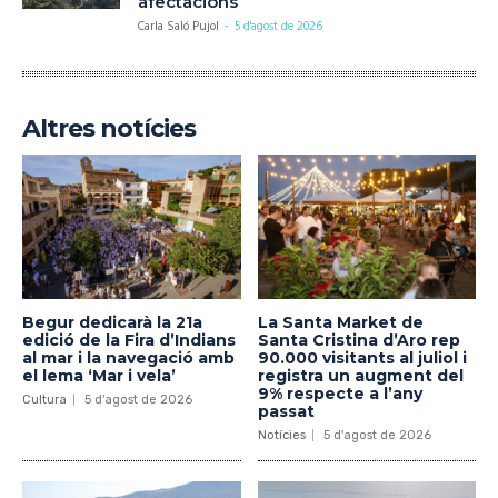
afectacions
Carla Saló Pujol
-
5 d'agost de 2026
Altres notícies
Begur dedicarà la 21a
La Santa Market de
edició de la Fira d’Indians
Santa Cristina d’Aro rep
al mar i la navegació amb
90.000 visitants al juliol i
el lema ‘Mar i vela’
registra un augment del
9% respecte a l’any
Cultura
5 d'agost de 2026
passat
Notícies
5 d'agost de 2026