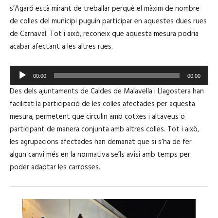
p
s’Agaró està mirant de treballar perquè el màxim de nombre
r
de colles del municipi puguin participar en aquestes dues rues
o
de Carnaval. Tot i això, reconeix que aquesta mesura podria
d
acabar afectant a les altres rues.
u
c
R
t
00:00
00:00
e
o
Des dels ajuntaments de Caldes de Malavella i Llagostera han
p
r
facilitat la participació de les colles afectades per aquesta
r
d
mesura, permetent que circulin amb cotxes i altaveus o
o
'
participant de manera conjunta amb altres colles. Tot i això,
d
à
les agrupacions afectades han demanat que si s’ha de fer
u
u
algun canvi més en la normativa se’ls avisi amb temps per
c
d
poder adaptar les carrosses.
t
i
o
o
r
d