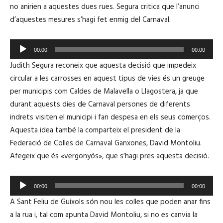
no anirien a aquestes dues rues. Segura critica que l’anunci
d
d’aquestes mesures s’hagi fet enmig del Carnaval.
u
c
R
t
00:00
00:00
e
o
Judith Segura reconeix que aquesta decisió que impedeix
p
r
circular a les carrosses en aquest tipus de vies és un greuge
r
d
per municipis com Caldes de Malavella o Llagostera, ja que
o
'
durant aquests dies de Carnaval persones de diferents
d
à
indrets visiten el municipi i fan despesa en els seus comerços.
u
u
Aquesta idea també la comparteix el president de la
c
d
Federació de Colles de Carnaval Ganxones, David Montoliu.
t
i
Afegeix que és «vergonyós», que s’hagi pres aquesta decisió.
o
o
r
R
d
00:00
00:00
e
'
A Sant Feliu de Guíxols són nou les colles que poden anar fins
p
à
a la rua i, tal com apunta David Montoliu, si no es canvia la
r