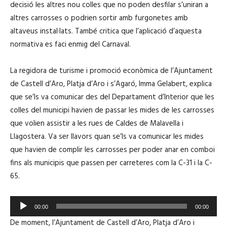
u
decisió les altres nou colles que no poden desfilar s’uniran a
o
d
altres carrosses o podrien sortir amb furgonetes amb
d
i
altaveus instal·lats. També critica que l’aplicació d’aquesta
u
o
normativa es faci enmig del Carnaval.
c
t
La regidora de turisme i promoció econòmica de l’Ajuntament
o
de Castell d’Aro, Platja d’Aro i s’Agaró, Imma Gelabert, explica
r
que se’ls va comunicar des del Departament d’Interior que les
d
colles del municipi havien de passar les mides de les carrosses
'
que volien assistir a les rues de Caldes de Malavella i
à
Llagostera. Va ser llavors quan se’ls va comunicar les mides
u
que havien de complir les carrosses per poder anar en comboi
d
fins als municipis que passen per carreteres com la C-31 i la C-
i
65.
o
R
00:00
00:00
e
De moment, l’Ajuntament de Castell d’Aro, Platja d’Aro i