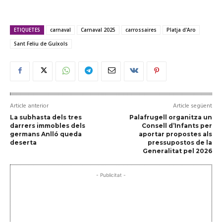
ETIQUETES
carnaval
Carnaval 2025
carrossaires
Platja d'Aro
Sant Feliu de Guíxols
Article anterior
Article següent
La subhasta dels tres
Palafrugell organitza un
darrers immobles dels
Consell d’Infants per
germans Anlló queda
aportar propostes als
deserta
pressupostos de la
Generalitat pel 2026
- Publicitat -