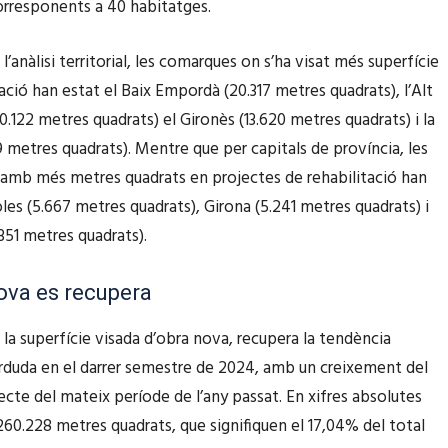
orresponents a 40 habitatges.
 l’anàlisi territorial, les comarques on s’ha visat més superfície
ació han estat el Baix Empordà (20.317 metres quadrats), l’Alt
.122 metres quadrats) el Gironès (13.620 metres quadrats) i la
59 metres quadrats). Mentre que per capitals de província, les
amb més metres quadrats en projectes de rehabilitació han
les (5.667 metres quadrats), Girona (5.241 metres quadrats) i
351 metres quadrats).
ova es recupera
 la superfície visada d’obra nova, recupera la tendència
rduda en el darrer semestre de 2024, amb un creixement del
cte del mateix període de l’any passat. En xifres absolutes
 260.228 metres quadrats, que signifiquen el 17,04% del total