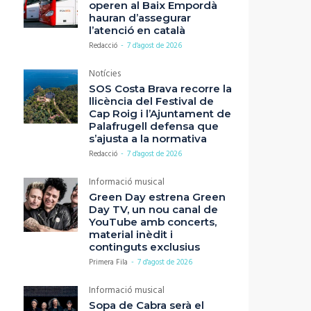
operen al Baix Empordà
hauran d’assegurar
l’atenció en català
Redacció
-
7 d'agost de 2026
Notícies
SOS Costa Brava recorre la
llicència del Festival de
Cap Roig i l’Ajuntament de
Palafrugell defensa que
s’ajusta a la normativa
Redacció
-
7 d'agost de 2026
Informació musical
Green Day estrena Green
Day TV, un nou canal de
YouTube amb concerts,
material inèdit i
continguts exclusius
Primera Fila
-
7 d'agost de 2026
Informació musical
Sopa de Cabra serà el