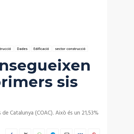
trucció
Dades
Edificació
sector construcció
onsegueixen
primers sis
es de Catalunya (COAC). Això és un 21,53%