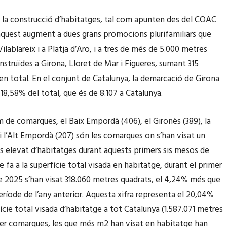
a la construcció d’habitatges, tal com apunten des del COAC
 aquest augment a dues grans promocions plurifamiliars que
Vilablareix i a Platja d’Aro, i a tres de més de 5.000 metres
nstruïdes a Girona, Lloret de Mar i Figueres, sumant 315
en total. En el conjunt de Catalunya, la demarcació de Girona
18,58% del total, que és de 8.107 a Catalunya.
 de comarques, el Baix Empordà (406), el Gironès (389), la
 i l’Alt Empordà (207) són les comarques on s’han visat un
elevat d’habitatges durant aquests primers sis mesos de
ue fa a la superfície total visada en habitatge, durant el primer
 2025 s’han visat 318.060 metres quadrats, el 4,24% més que
eríode de l’any anterior. Aquesta xifra representa el 20,04%
ície total visada d’habitatge a tot Catalunya (1.587.071 metres
Per comarques, les que més m2 han visat en habitatge han