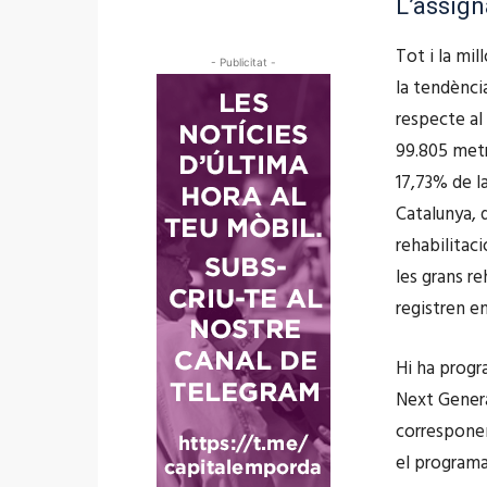
L’assign
Tot i la mil
- Publicitat -
la tendènci
respecte al 
99.805 metr
17,73% de la
Catalunya, 
rehabilitaci
les grans re
registren e
Hi ha progr
Next Genera
corresponen
el programa