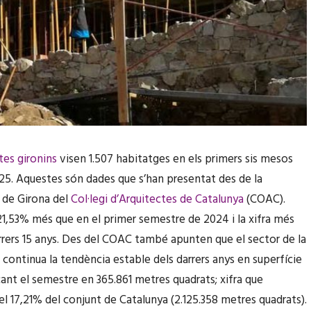
tes gironins
visen 1.507 habitatges en els primers sis mesos
25. Aquestes són dades que s’han presentat des de la
 de Girona del
Col·legi d’Arquitectes de Catalunya
(COAC).
21,53% més que en el primer semestre de 2024 i la xifra més
arrers 15 anys. Des del COAC també apunten que el sector de la
 continua la tendència estable dels darrers anys en superfície
cant el semestre en 365.861 metres quadrats; xifra que
el 17,21% del conjunt de Catalunya (2.125.358 metres quadrats).