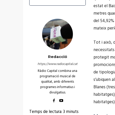
estat el Ba
metres quad
del 54,92% 
mateix perí
Tot i això,
necessitats
protegit mo
Redacció
https://www.radiocapital.cat
promocions 
Ràdio Capital combina una
de tipologia
programació musical de
s’ubiquen a
qualitat, amb diferents
Blanes (tre
programes informatius i
divulgatius.
habitatges)
habitatges)
Temps de lectura:
3
minuts