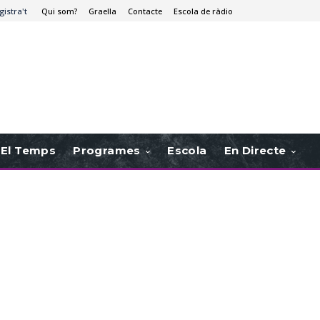
gistra't
Qui som?
Graella
Contacte
Escola de ràdio
El Temps
Programes
Escola
En Directe