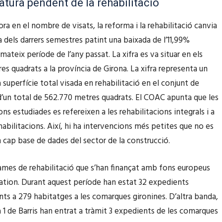
atura pendent de la rehabilitació
lora en el nombre de visats, la reforma i la rehabilitació canvia
a dels darrers semestres patint una baixada de l’11,99%
mateix període de l’any passat. La xifra es va situar en els
es quadrats a la província de Girona. La xifra representa un
 superfície total visada en rehabilitació en el conjunt de
d’un total de 562.770 metres quadrats. El COAC apunta que les
ons estudiades es refereixen a les rehabilitacions integrals i a
habilitacions. Així, hi ha intervencions més petites que no es
n cap base de dades del sector de la construcció.
ames de rehabilitació que s’han finançat amb fons europeus
tion. Durant aquest període han estat 32 expedients
ts a 279 habitatges a les comarques gironines. D’altra banda,
 1 de Barris han entrat a tràmit 3 expedients de les comarques