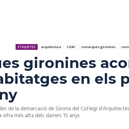
ETIQUETES
arquitectura
COAC
comarques gironines
cons
es gironines ac
abitatges en els 
any
es de la demarcació de Girona del Col·legi d'Arquitect
 xifra més alta dels darrers 15 anys