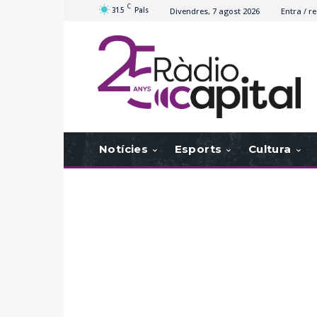
C
31.5
Pals
Divendres, 7 agost 2026
Entra / re
Notícies
Esports
Cultura