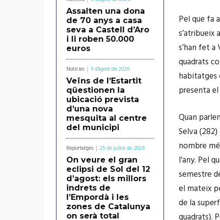
Assalten una dona
Pel que fa 
de 70 anys a casa
seva a Castell d’Aro
s’atribueix
i li roben 50.000
s’han fet a 
euros
quadrats co
Notícies
5 d'agost de 2026
habitatges 
Veïns de l’Estartit
presenta el 
qüestionen la
ubicació prevista
d’una nova
Quan parlem
mesquita al centre
del municipi
Selva (282)
nombre més 
Reportatges
25 de juliol de 2026
l’any. Pel q
On veure el gran
eclipsi de Sol del 12
semestre de
d’agost: els millors
el mateix p
indrets de
l’Empordà i les
de la superf
zones de Catalunya
quadrats). 
on serà total