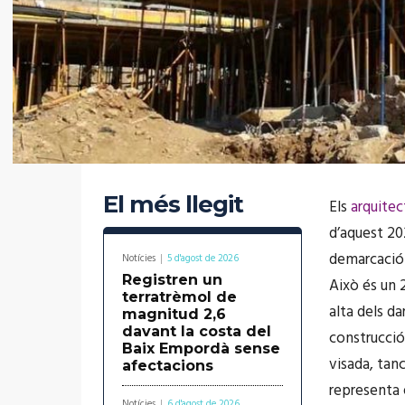
El més llegit
Els
arquitec
d’aquest 20
demarcació
Notícies
5 d'agost de 2026
Registren un
Això és un 
terratrèmol de
alta dels d
magnitud 2,6
davant la costa del
construcció
Baix Empordà sense
visada, tan
afectacions
representa 
Notícies
6 d'agost de 2026