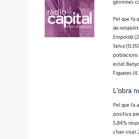
gironines c
Pel que fa a
de rehabilit
Empordà (20
Selva (13.3
poblacions 
estat Banyo
Figueres (4.
L’obra n
Pel que fa a
positiva pe
5,84% respe
s’han visat