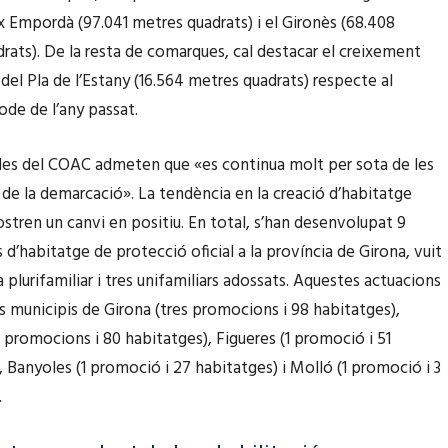
ix Empordà (97.041 metres quadrats) i el Gironès (68.408
rats). De la resta de comarques, cal destacar el creixement
del Pla de l’Estany (16.564 metres quadrats) respecte al
ode de l’any passat.
 des del COAC admeten que «es continua molt per sota de les
 de la demarcació». La tendència en la creació d’habitatge
stren un canvi en positiu. En total, s’han desenvolupat 9
d’habitatge de protecció oficial a la província de Girona, vuit
 plurifamiliar i tres unifamiliars adossats. Aquestes actuacions
ls municipis de Girona (tres promocions i 98 habitatges),
s promocions i 80 habitatges), Figueres (1 promoció i 51
, Banyoles (1 promoció i 27 habitatges) i Molló (1 promoció i 3
.