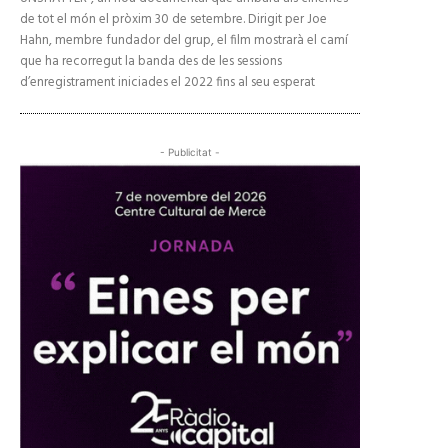
de tot el món el pròxim 30 de setembre. Dirigit per Joe
Hahn, membre fundador del grup, el film mostrarà el camí
que ha recorregut la banda des de les sessions
d’enregistrament iniciades el 2022 fins al seu esperat
- Publicitat -