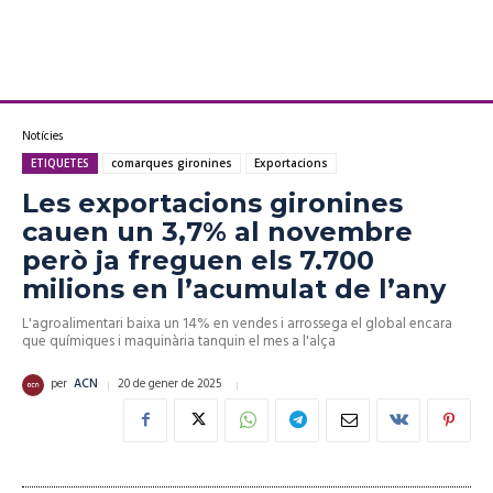
Notícies
ETIQUETES
comarques gironines
Exportacions
Les exportacions gironines
cauen un 3,7% al novembre
però ja freguen els 7.700
milions en l’acumulat de l’any
L'agroalimentari baixa un 14% en vendes i arrossega el global encara
que químiques i maquinària tanquin el mes a l'alça
20 de gener de 2025
per
ACN