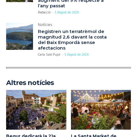
augment del 9% respecte a
l’any passat
Redacció
-
5 d'agost de 2026
Notícies
Registren un terratrèmol de
magnitud 2,6 davant la costa
del Baix Empordà sense
afectacions
Carla Saló Pujol
-
5 d'agost de 2026
Altres notícies
Begur dedicarà la 21a
La Santa Market de