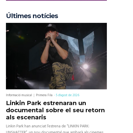
Últimes notícies
Informació musical
Primera Fila
-
5 d'agost de 2026
Linkin Park estrenaran un
documental sobre el seu retorn
als escenaris
Linkin Park han anunciat l’estrena de “LINKIN PARK:
UNSHATTER”, un nou documental que arribarà als cinemes