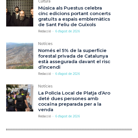
Cultura
Música als Puestus celebra
cinc edicions portant concerts
gratuïts a espais emblemàtics
de Sant Feliu de Guíxols
Redacció
-
6 d'agost de 2026
Notícies
Només el 5% de la superfície
forestal privada de Catalunya
està assegurada davant el risc
d’incendi
Redacció
-
6 d'agost de 2026
Notícies
La Policia Local de Platja d’Aro
deté dues persones amb
cocaïna preparada per a la
venda
Redacció
-
6 d'agost de 2026