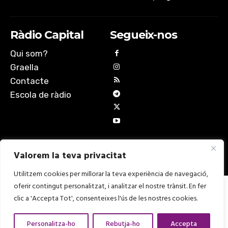
Ràdio Capital
Segueix-nos
Qui som?
Graella
Contacte
Escola de ràdio
Valorem la teva privacitat
Utilitzem cookies per millorar la teva experiència de navegació,
oferir contingut personalitzat, i analitzar el nostre trànsit. En fer
Amb el suport de
clic a 'Accepta Tot', consenteixes l'ús de les nostres cookies.
Personalitza-ho
Rebutja-ho
Accepta