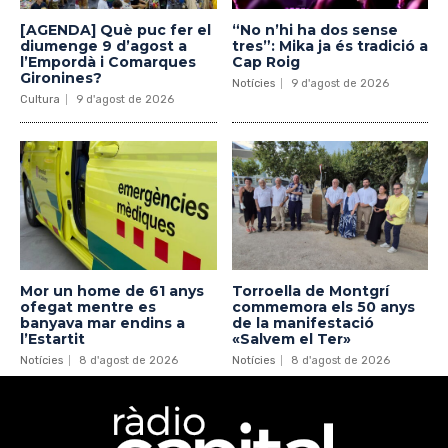
[AGENDA] Què puc fer el
“No n’hi ha dos sense
diumenge 9 d’agost a
tres”: Mika ja és tradició a
l’Empordà i Comarques
Cap Roig
Gironines?
Notícies
9 d'agost de 2026
Cultura
9 d'agost de 2026
Mor un home de 61 anys
Torroella de Montgrí
ofegat mentre es
commemora els 50 anys
banyava mar endins a
de la manifestació
l’Estartit
«Salvem el Ter»
Notícies
8 d'agost de 2026
Notícies
8 d'agost de 2026