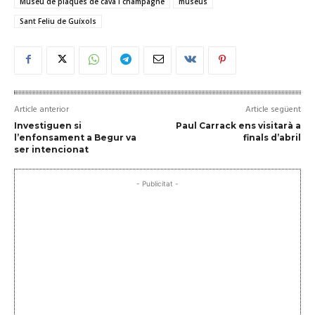
Museu de plaques de cava i champagne
museus
Sant Feliu de Guíxols
Article anterior
Article següent
Investiguen si
Paul Carrack ens visitarà a
l’enfonsament a Begur va
finals d’abril
ser intencionat
- Publicitat -