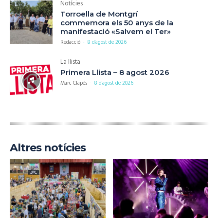
Notícies
Torroella de Montgrí
commemora els 50 anys de la
manifestació «Salvem el Ter»
Redacció
-
8 d'agost de 2026
La llista
Primera Llista – 8 agost 2026
Marc Clapés
-
8 d'agost de 2026
Altres notícies