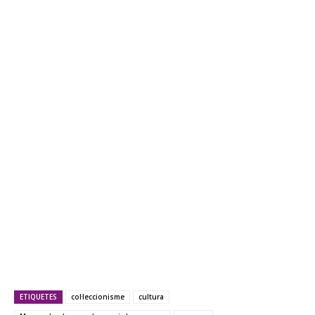
ETIQUETES
col·leccionisme
cultura