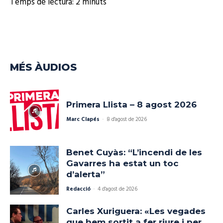
Temps de lectura:
2
minuts
MÉS ÀUDIOS
Primera Llista – 8 agost 2026
Marc Clapés
-
8 d'agost de 2026
Benet Cuyàs: “L’incendi de les
Gavarres ha estat un toc
d’alerta”
Redacció
-
4 d'agost de 2026
Carles Xuriguera: «Les vegades
que hem sortit a fer riure i per