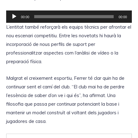
c
i
t
R
o
00:00
00:00
o
e
L’entitat també reforçarà els equips tècnics per afrontar el
r
p
nou escenari competitiu. Entre les novetats hi haurà la
d
r
incorporació de nous perfils de suport per
'
o
professionalitzar aspectes com l’anàlisi de vídeo o la
à
d
preparació física.
u
u
d
c
Malgrat el creixement esportiu, Ferrer té clar quin ha de
i
t
continuar sent el camí del club. “El club mai ha de perdre
o
o
l’essència de saber d’on ve i qui és”, ha afirmat. Una
r
filosofia que passa per continuar potenciant la base i
d
mantenir un model construït al voltant dels jugadors i
'
jugadores de casa.
à
u