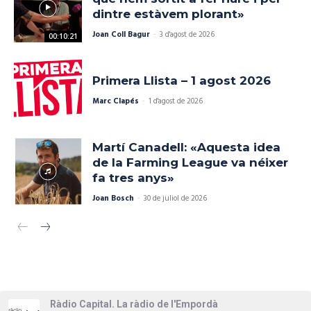
dintre estàvem plorant»
Joan Coll Bagur
-
3 d'agost de 2026
00:10:21
Primera Llista – 1 agost 2026
Marc Clapés
-
1 d'agost de 2026
Martí Canadell: «Aquesta idea
de la Farming League va néixer
fa tres anys»
Joan Bosch
-
30 de juliol de 2026
Ràdio Capital. La ràdio de l'Empordà