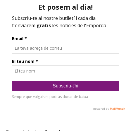
d
i
o