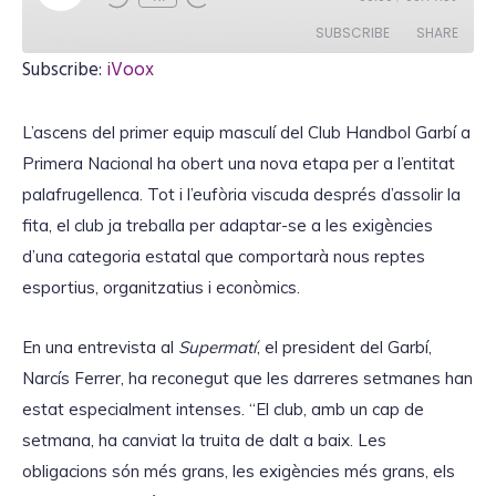
l
a
SUBSCRIBE
SHARE
y
E
Subscribe:
iVoox
p
i
SHARE
iVoox
s
o
L’ascens del primer equip masculí del Club Handbol Garbí a
RSS FEED
d
LINK
e
Primera Nacional ha obert una nova etapa per a l’entitat
palafrugellenca. Tot i l’eufòria viscuda després d’assolir la
fita, el club ja treballa per adaptar-se a les exigències
d’una categoria estatal que comportarà nous reptes
EMBED
esportius, organitzatius i econòmics.
En una entrevista al
Supermatí
, el president del Garbí,
Narcís Ferrer, ha reconegut que les darreres setmanes han
estat especialment intenses. “El club, amb un cap de
setmana, ha canviat la truita de dalt a baix. Les
obligacions són més grans, les exigències més grans, els