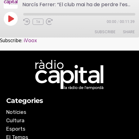
Narcís Ferrer: “El club mai ha de perdre l’essència de saber d’on ve i qui és”
Play
1x
00:00
/
00:11:39
Episode
SUBSCRIBE
SHARE
Subscribe:
iVoox
SHARE
iVoox
RSS FEED
LINK
EMBED
Categories
Notícies
Cultura
Esports
El Temps