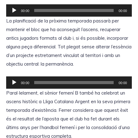
R
00:00
00:00
e
La planificació de la pròxima temporada passarà per
p
mantenir el bloc que ha aconseguit l’ascens, recuperar
r
antics jugadors formats al club i, si és possible, incorporar
o
alguna peça diferencial. Tot plegat sense alterar l’essència
d
d’un projecte estretament vinculat al territori i amb un
u
objectiu central: la permanència.
c
t
R
00:00
00:00
o
e
Paral·lelament, el sènior femení B també ha celebrat un
r
p
ascens històric a Lliga Catalana Argent en la seva primera
d
r
temporada d’existència. Ferrer considera que aquest èxit
'
o
és el resultat de l’aposta que el club ha fet durant els
à
d
últims anys per l’handbol femení i per la consolidació d’una
u
u
estructura esportiva completa.
d