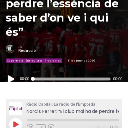
perdre l’essència de
saber d’on ve i qui
és”
Per
Redacció
Supermatí
Entrevistes
Programes
11 de juny de 2026
Reproductor
00:00
00:00
d'àudio
Ràdio Capital. La ràdio de l'Empordà
Narcís Ferrer: “El club mai ha de perdre l’essència de saber d’on ve i qui és”
P
1x
00:00
/
00:11:39