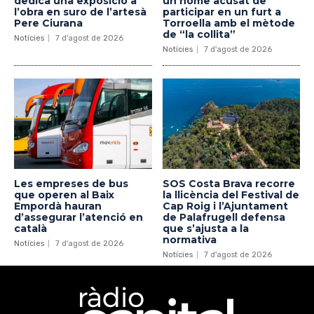
dedica una exposició a
un home acusat de
l’obra en suro de l’artesà
participar en un furt a
Pere Ciurana
Torroella amb el mètode
de “la collita”
Notícies
7 d'agost de 2026
Notícies
7 d'agost de 2026
Les empreses de bus
SOS Costa Brava recorre
que operen al Baix
la llicència del Festival de
Empordà hauran
Cap Roig i l’Ajuntament
d’assegurar l’atenció en
de Palafrugell defensa
català
que s’ajusta a la
normativa
Notícies
7 d'agost de 2026
Notícies
7 d'agost de 2026