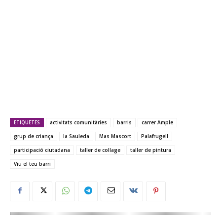
ETIQUETES
activitats comunitàries
barris
carrer Ample
grup de criança
la Sauleda
Mas Mascort
Palafrugell
participació ciutadana
taller de collage
taller de pintura
Viu el teu barri