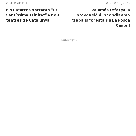
Article anterior
Article següent
Els Catarres portaran “La
Palamós reforça la
Santíssima Trinitat” a nou
prevenció d’incendis amb
teatres de Catalunya
treballs forestals a La Fosca
i Castell
- Publicitat -