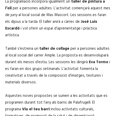
La programació incorpora igualment un
taller de pintura a
l’oli
per a persones adultes. L’activitat començarà aquest mes
de juny al local social de Mas Mascort. Les sessions es faran
els dijous a la tarda. El taller anirà a càrrec de
José Luis
Escardó
i vol oferir un espai d’aprenentatge i pràctica
artística.
També s’estrena un
taller de collage
per a persones adultes
al local social del carrer Ample. La proposta es desenvoluparà
durant els mesos d’estiu. Les sessions les dirigirà
Eva Tormo
i
es faran en dos grups setmanals. L’activitat fomenta la
creativitat a través de la composició d’imatges, textures i
materials diversos.
Aquestes noves propostes se sumen a les activitats que es
programen durant tot l’any als barris de Palafrugell. El
programa
Viu el teu barri
inclou activitats culturals,
formatives, de promoció de la salut i de dinamització