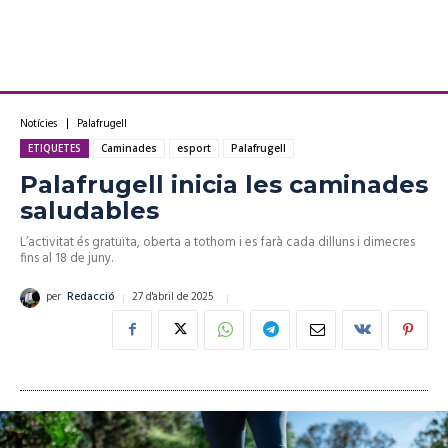
Notícies
Palafrugell
ETIQUETES
Caminades
esport
Palafrugell
Palafrugell inicia les caminades
saludables
L’activitat és gratuïta, oberta a tothom i es farà cada dilluns i dimecres
fins al 18 de juny.
27 d'abril de 2025
per
Redacció