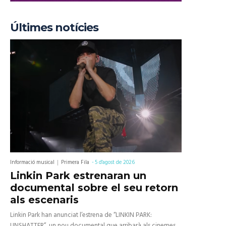
Últimes notícies
Informació musical
Primera Fila
-
5 d'agost de 2026
Linkin Park estrenaran un
documental sobre el seu retorn
als escenaris
Linkin Park han anunciat l’estrena de “LINKIN PARK:
UNSHATTER”, un nou documental que arribarà als cinemes