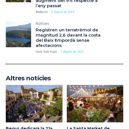
augment del 9% respecte a
l’any passat
Redacció
-
5 d'agost de 2026
Notícies
Registren un terratrèmol de
magnitud 2,6 davant la costa
del Baix Empordà sense
afectacions
Carla Saló Pujol
-
5 d'agost de 2026
Altres notícies
Begur dedicarà la 21a
La Santa Market de