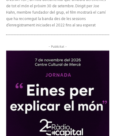
de tot el món el pròxim 30 de setembre. Dirigit per Joe
Hahn, membre fundador del grup, el film mostrarà el camí
que ha recorregut la banda des de les sessions
d’enregistrament iniciades el 2022 fins al seu esperat
- Publicitat -