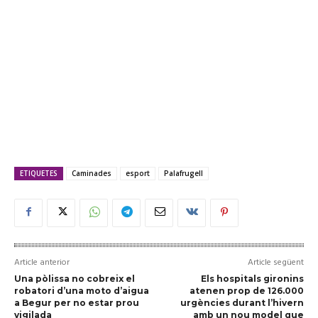
ETIQUETES
Caminades
esport
Palafrugell
Article anterior
Article següent
Una pòlissa no cobreix el
Els hospitals gironins
robatori d’una moto d’aigua
atenen prop de 126.000
a Begur per no estar prou
urgències durant l’hivern
vigilada
amb un nou model que