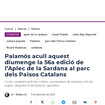
Cultura
Notícies
Palamós
ETIQUETES
aplec de la sardana
Ciutat Pubilla
cobla Baix Empordà
cultura popular
Palamós
parc dels Països Catalans
Ricard Viladesau
sardanes
Palamós acull aquest
diumenge la 56a edició de
l’Aplec de la Sardana al parc
dels Països Catalans
L’acte comptarà amb tres cobles, una trentena de sardanes, rifa de
regals i degustació de bunyols i garnatxa.
5 de setembre de 2025
per
Redacció