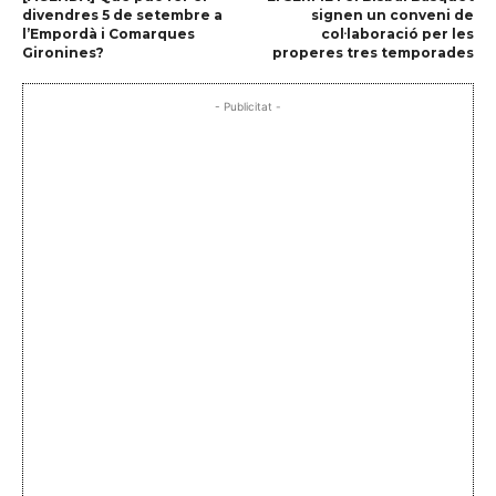
divendres 5 de setembre a
signen un conveni de
l’Empordà i Comarques
col·laboració per les
Gironines?
properes tres temporades
- Publicitat -