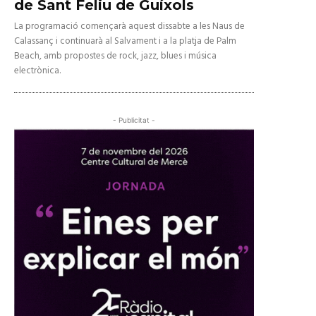
de Sant Feliu de Guíxols
La programació començarà aquest dissabte a les Naus de
Calassanç i continuarà al Salvament i a la platja de Palm
Beach, amb propostes de rock, jazz, blues i música
electrònica.
- Publicitat -