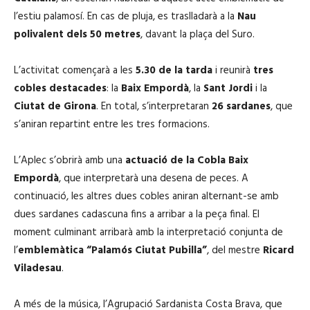
l’estiu palamosí. En cas de pluja, es traslladarà a la
Nau
polivalent dels 50 metres
, davant la plaça del Suro.
L’activitat començarà a les
5.30 de la tarda
i reunirà
tres
cobles destacades
: la
Baix Empordà
, la
Sant Jordi
i la
Ciutat de Girona
. En total, s’interpretaran
26 sardanes
, que
s’aniran repartint entre les tres formacions.
L’Aplec s’obrirà amb una
actuació de la Cobla Baix
Empordà
, que interpretarà una desena de peces. A
continuació, les altres dues cobles aniran alternant-se amb
dues sardanes cadascuna fins a arribar a la peça final. El
moment culminant arribarà amb la interpretació conjunta de
l’
emblemàtica “Palamós Ciutat Pubilla”
, del mestre
Ricard
Viladesau
.
A més de la música, l’Agrupació Sardanista Costa Brava, que