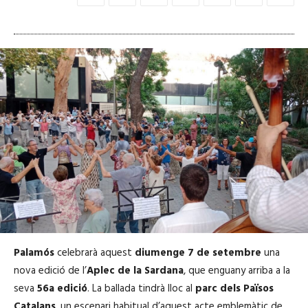
Palamós
celebrarà aquest
diumenge 7 de setembre
una
nova edició de l’
Aplec de la Sardana
, que enguany arriba a la
seva
56a edició
. La ballada tindrà lloc al
parc dels Països
Catalans
, un escenari habitual d’aquest acte emblemàtic de