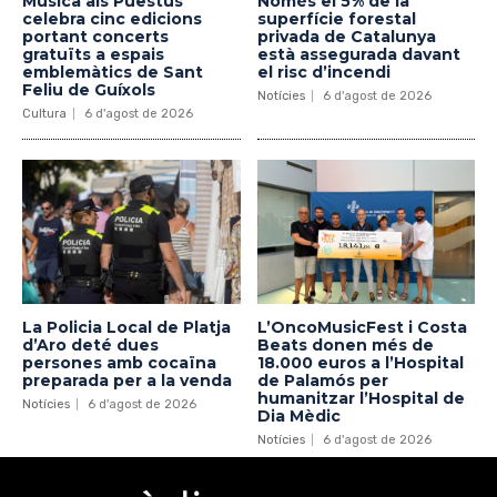
Música als Puestus
Només el 5% de la
celebra cinc edicions
superfície forestal
portant concerts
privada de Catalunya
gratuïts a espais
està assegurada davant
emblemàtics de Sant
el risc d’incendi
Feliu de Guíxols
Notícies
6 d'agost de 2026
Cultura
6 d'agost de 2026
La Policia Local de Platja
L’OncoMusicFest i Costa
d’Aro deté dues
Beats donen més de
persones amb cocaïna
18.000 euros a l’Hospital
preparada per a la venda
de Palamós per
humanitzar l’Hospital de
Notícies
6 d'agost de 2026
Dia Mèdic
Notícies
6 d'agost de 2026