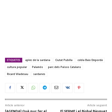
ETIQUETES
aplec de la sardana
Ciutat Pubilla
cobla Baix Empordà
cultura popular
Palamós
parc dels Països Catalans
Ricard Viladesau
sardanes
Article anterior
Article següent
[AGENDA] Què puc fer el
El SERME i el Bisbal Bàsquet